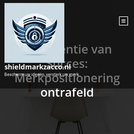
inhoud
gaan
De Essentie van
Succes:
shieldmarkzacco.nl
Merkpositionering
Bescherm uw ideeën, versterk uw merk.
ontrafeld