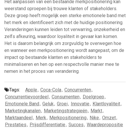
Het aanpassen van een bestaande merkpositionering kan
weerstand oproepen bij trouwe klanten of stakeholders.
Deze groep heeft mogelijk een sterke emotionele band met
het merk en identificeert zich met de huidige positionering.
Veranderingen kunnen leiden tot verwarring, onzekerheid en
zelfs afkeuring, waardoor loyaliteit in gevaar kan komen.
Het is daarom belangrijk om zorgvuldig te overwegen hoe
en wanneer een merkpositionering wordt aangepast, om de
impact op bestaande klanten en stakeholders te
minimaliseren en hen op een respectvolle manier mee te
nemen in het proces van verandering.
Tags:
Apple
,
Coca-Cola
,
Concurrenten
,
Concurrentievoordeel
,
Consumenten
,
Doelgroep
,
Emotionele Band
,
Geluk
,
Groei
,
Innovatie
,
Klantloyaliteit
,
Marketingkanalen
,
Marketingstrategieën
,
Markt
,
Marktaandeel
,
Merk
,
Merkpositionering
,
Nike
,
Omzet
,
Prestaties
,
Prijsdifferentiatie
,
Succes
,
Waardepropositie