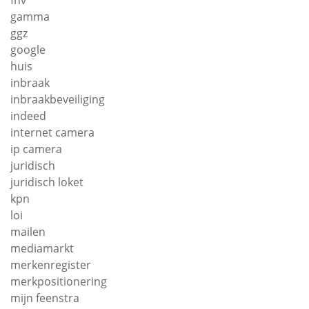
fnv
gamma
ggz
google
huis
inbraak
inbraakbeveiliging
indeed
internet camera
ip camera
juridisch
juridisch loket
kpn
loi
mailen
mediamarkt
merkenregister
merkpositionering
mijn feenstra