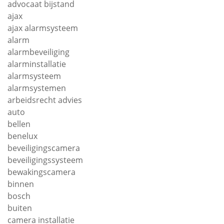
advocaat bijstand
ajax
ajax alarmsysteem
alarm
alarmbeveiliging
alarminstallatie
alarmsysteem
alarmsystemen
arbeidsrecht advies
auto
bellen
benelux
beveiligingscamera
beveiligingssysteem
bewakingscamera
binnen
bosch
buiten
camera installatie