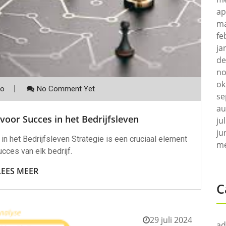
ap
ma
fe
ja
de
no
ok
co
No Comment Yet
se
au
 voor Succes in het Bedrijfsleven
ju
ju
 in het Bedrijfsleven Strategie is een cruciaal element
me
ucces van elk bedrijf.
LEES MEER
C
29 juli 2024
ad