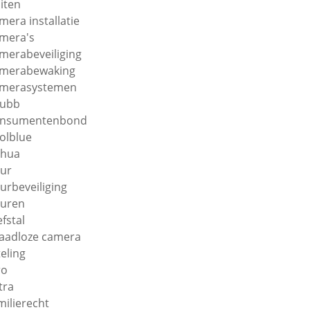
iten
mera installatie
mera's
merabeveiliging
merabewaking
merasystemen
hubb
onsumentenbond
olblue
ahua
ur
urbeveiliging
uren
efstal
aadloze camera
teling
ro
tra
milierecht