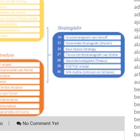
ad
ad
aj
aj
al
al
al
al
al
ar
au
be
be
be
be
be
co
No Comment Yet
bi
bo