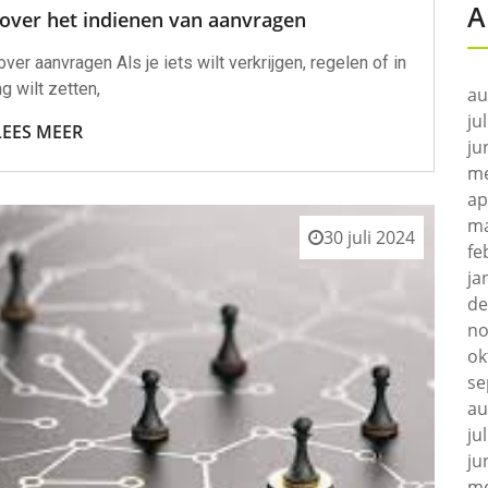
A
 over het indienen van aanvragen
ver aanvragen Als je iets wilt verkrijgen, regelen of in
g wilt zetten,
au
ju
LEES MEER
ju
me
ap
ma
30 juli 2024
fe
ja
de
no
ok
se
au
ju
ju
me