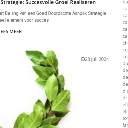
trategie: Succesvolle Groei Realiseren
bu
ca
: Het Belang van een Goed Doordachte Aanpak Strategie
ca
ieel element voor succes
ca
ca
LEES MEER
ca
c
c
co
28 juli 2024
d
de
de
de
di
dr
ef
el
ex
fa