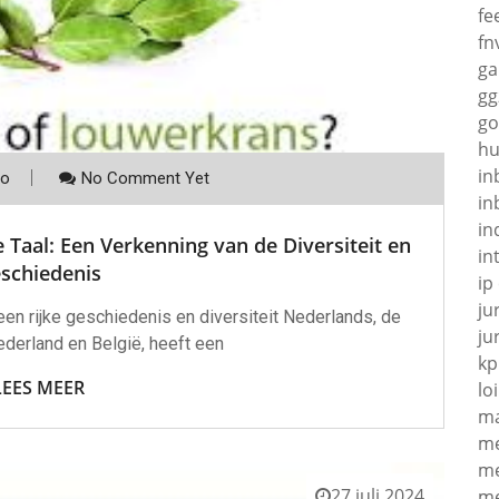
fe
fn
g
gg
go
hu
in
co
No Comment Yet
in
in
Taal: Een Verkenning van de Diversiteit en
in
schiedenis
ip
ju
een rijke geschiedenis en diversiteit Nederlands, de
ju
Nederland en België, heeft een
kp
LEES MEER
loi
ma
me
me
27 juli 2024
me