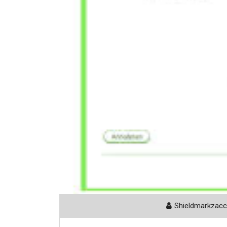
Shieldmarkzac