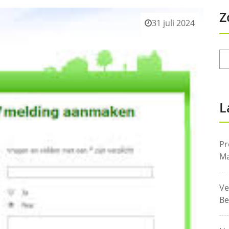
Z
31 juli 2024
L
Pr
Ma
Ve
Be