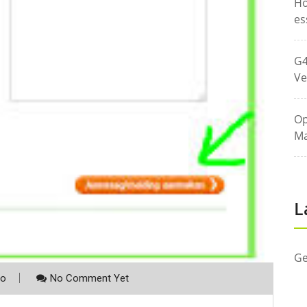
Ho
es
G4
Ve
Op
Ma
L
Ge
co
No Comment Yet