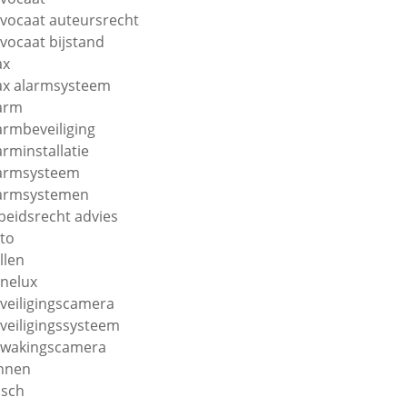
vocaat auteursrecht
vocaat bijstand
ax
ax alarmsysteem
arm
armbeveiliging
arminstallatie
armsysteem
armsystemen
beidsrecht advies
to
llen
nelux
veiligingscamera
veiligingssysteem
wakingscamera
nnen
sch