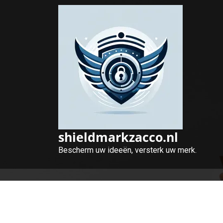
Naar
de
inhoud
gaan
shieldmarkzacco.nl
Bescherm uw ideeën, versterk uw merk.