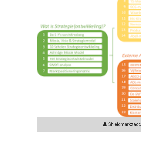
Shieldmarkzac