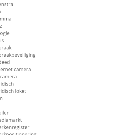
enstra
v
amma
z
ogle
is
braak
braakbeveiliging
deed
ternet camera
 camera
ridisch
ridisch loket
n
ilen
diamarkt
rkenregister
rkpositionering