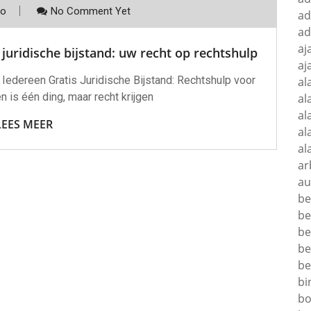
co
No Comment Yet
ad
ad
aj
juridische bijstand: uw recht op rechtshulp
aj
 Iedereen Gratis Juridische Bijstand: Rechtshulp voor
al
 is één ding, maar recht krijgen
al
al
LEES MEER
al
al
ar
au
be
be
be
be
be
bi
bo