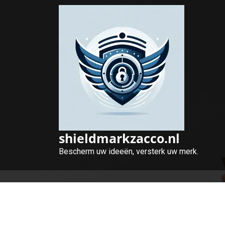
Naar
de
inhoud
gaan
shieldmarkzacco.nl
Bescherm uw ideeën, versterk uw merk.