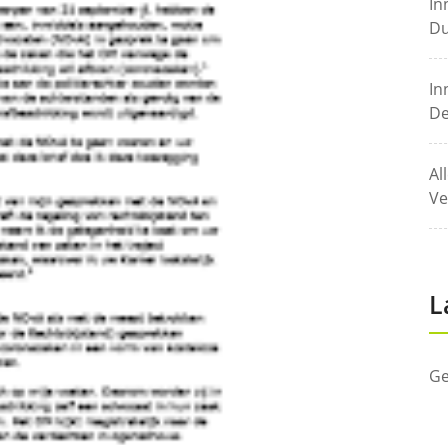
In
Du
In
De
Al
Ve
L
Ge