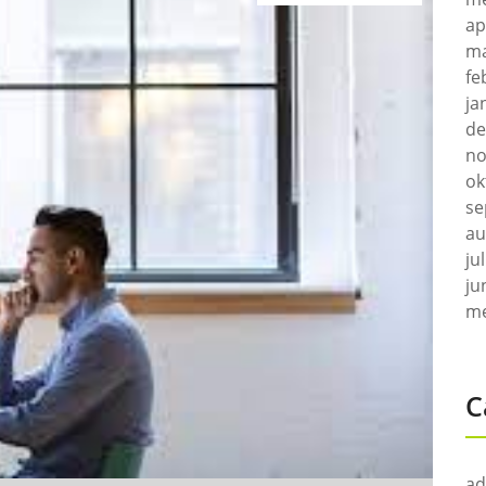
ap
ma
fe
ja
de
no
ok
se
au
ju
ju
me
C
ad