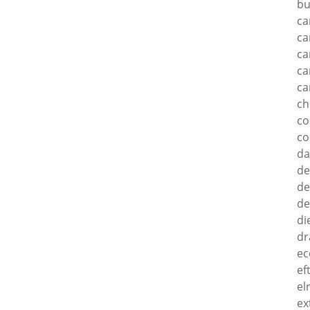
bu
ca
ca
ca
ca
ca
c
c
co
d
de
de
de
di
dr
ec
ef
el
ex