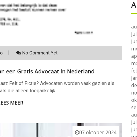
A
au
ju
ju
me
co
No Comment Yet
ap
ma
fe
n een Gratis Advocaat in Nederland
ja
caat: Feit of Fictie? Advocaten worden vaak gezien als
de
ls die alleen toegankelijk
no
ok
LEES MEER
se
au
ju
ju
07 oktober 2024
me