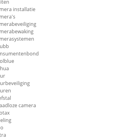
iten
mera installatie
mera's
merabeveiliging
merabewaking
merasystemen
hubb
onsumentenbond
olblue
ahua
ur
urbeveiliging
uren
efstal
aadloze camera
otax
teling
ro
tra