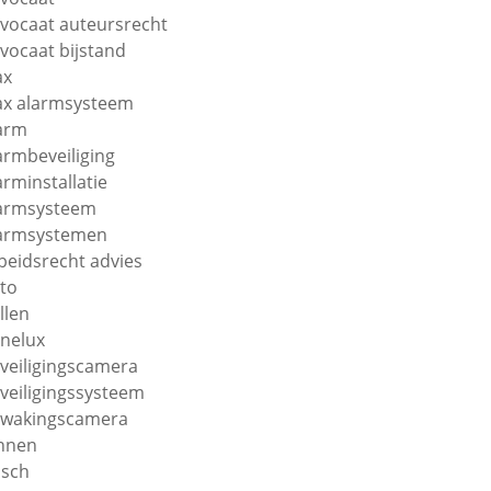
vocaat auteursrecht
vocaat bijstand
ax
ax alarmsysteem
arm
armbeveiliging
arminstallatie
armsysteem
armsystemen
beidsrecht advies
to
llen
nelux
veiligingscamera
veiligingssysteem
wakingscamera
nnen
sch