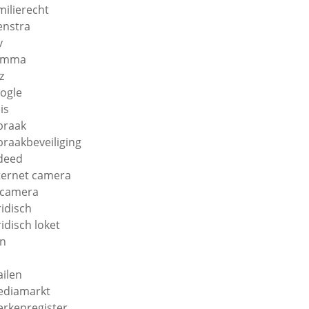
milierecht
enstra
v
amma
z
ogle
is
braak
braakbeveiliging
deed
ternet camera
 camera
ridisch
ridisch loket
n
ilen
diamarkt
rkenregister