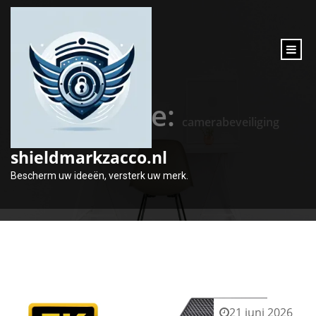
inhoud
gaan
Categorie:
camerabeveiliging
shieldmarkzacco.nl
Bescherm uw ideeën, versterk uw merk.
21 juni 2026