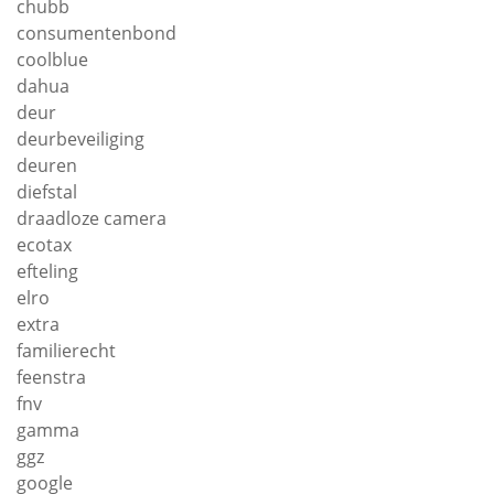
chubb
consumentenbond
coolblue
dahua
deur
deurbeveiliging
deuren
diefstal
draadloze camera
ecotax
efteling
elro
extra
familierecht
feenstra
fnv
gamma
ggz
google