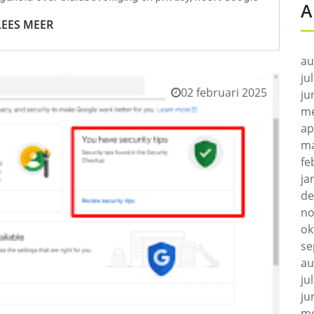
A
LEES MEER
au
ju
02 februari 2025
ju
me
ap
ma
fe
ja
de
no
ok
se
au
ju
ju
me