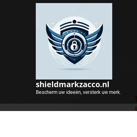
Naar
de
inhoud
gaan
shieldmarkzacco.nl
Bescherm uw ideeën, versterk uw merk.