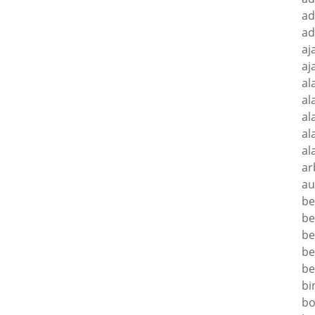
ad
ad
aj
aj
al
al
al
al
al
ar
au
be
be
be
be
be
bi
bo