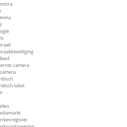
enstra
v
amma
z
ogle
is
braak
braakbeveiliging
deed
ternet camera
 camera
ridisch
ridisch loket
n
ilen
diamarkt
rkenregister
rkpositionering