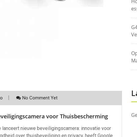
Ho
es
G4
Ve
Op
Ma
L
co
No Comment Yet
Ge
eveiligingscamera voor Thuisbescherming
 lanceert nieuwe beveiligingscamera: innovatie voor
heid over thuisbeveiliging en privacy, heeft Google