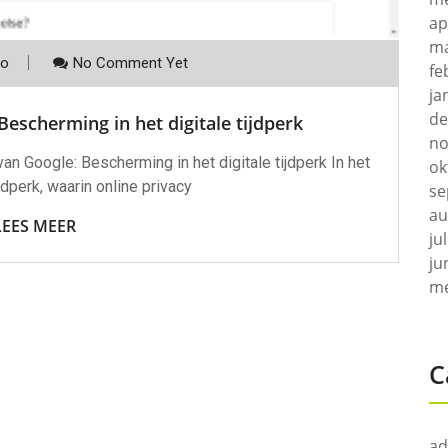
ap
ma
co
No Comment Yet
fe
ja
de
Bescherming in het digitale tijdperk
no
van Google: Bescherming in het digitale tijdperk In het
ok
ijdperk, waarin online privacy
se
au
LEES MEER
ju
ju
me
C
ad