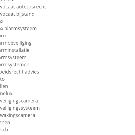
vocaat auteursrecht
vocaat bijstand
ax
ax alarmsysteem
arm
armbeveiliging
arminstallatie
armsysteem
armsystemen
beidsrecht advies
to
llen
nelux
veiligingscamera
veiligingssysteem
wakingscamera
nnen
sch