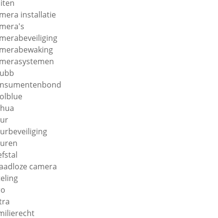
iten
mera installatie
mera's
merabeveiliging
merabewaking
merasystemen
hubb
onsumentenbond
olblue
ahua
ur
urbeveiliging
uren
efstal
aadloze camera
teling
ro
tra
milierecht