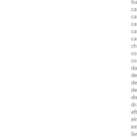
bu
ca
ca
ca
ca
ca
c
c
co
d
de
de
de
di
dr
ef
el
ex
fa