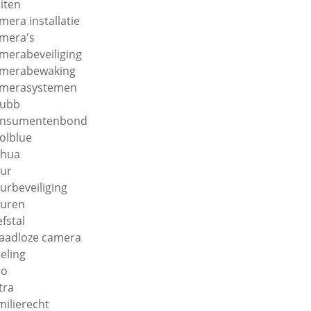
iten
mera installatie
mera's
merabeveiliging
merabewaking
merasystemen
hubb
onsumentenbond
olblue
ahua
ur
urbeveiliging
uren
efstal
aadloze camera
teling
ro
tra
milierecht