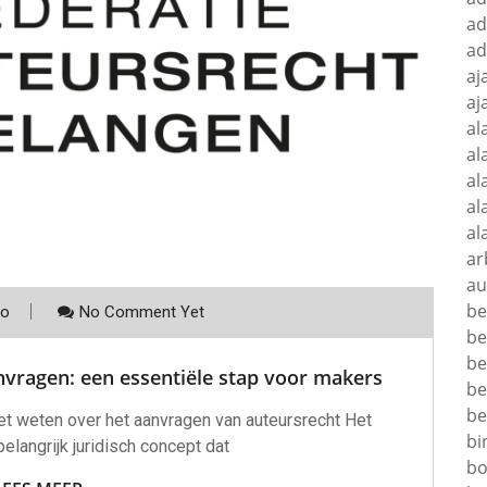
ad
ad
aj
aj
al
al
al
al
al
ar
au
be
co
No Comment Yet
be
be
vragen: een essentiële stap voor makers
be
be
et weten over het aanvragen van auteursrecht Het
bi
belangrijk juridisch concept dat
bo