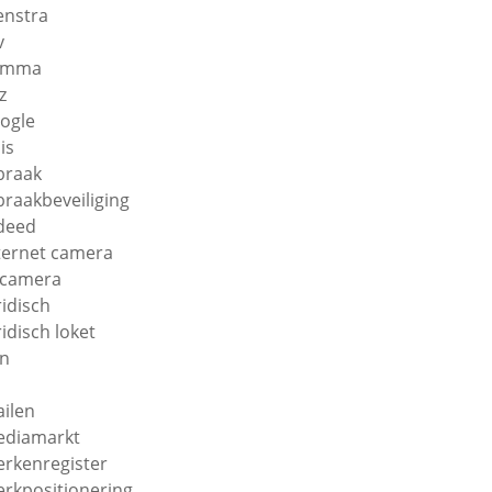
enstra
v
amma
z
ogle
is
braak
braakbeveiliging
deed
ternet camera
 camera
ridisch
ridisch loket
n
ilen
diamarkt
rkenregister
rkpositionering