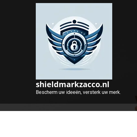
Naar
de
inhoud
gaan
shieldmarkzacco.nl
Bescherm uw ideeën, versterk uw merk.