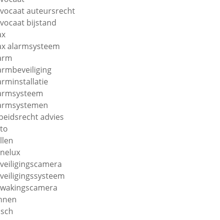
vocaat auteursrecht
vocaat bijstand
ax
ax alarmsysteem
arm
armbeveiliging
arminstallatie
armsysteem
armsystemen
beidsrecht advies
to
llen
nelux
veiligingscamera
veiligingssysteem
wakingscamera
nnen
sch