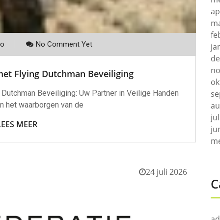
ap
ma
fe
co
No Comment Yet
ja
de
no
 met Flying Dutchman Beveiliging
ok
se
g Dutchman Beveiliging: Uw Partner in Veilige Handen
au
om het waarborgen van de
ju
LEES MEER
ju
me
24 juli 2026
C
ad