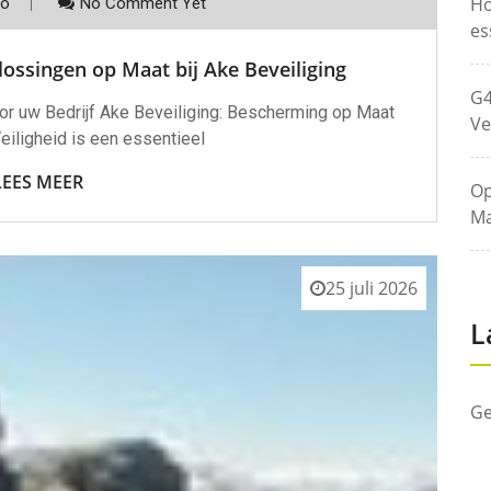
Ho
co
No Comment Yet
es
lossingen op Maat bij Ake Beveiliging
G4
or uw Bedrijf Ake Beveiliging: Bescherming op Maat
Ve
eiligheid is een essentieel
LEES MEER
Op
Ma
25 juli 2026
L
Ge