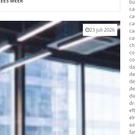
LEES MEER
bu
ca
ca
ca
23 juli 2026
ca
ca
c
c
co
d
de
de
de
di
dr
ef
el
ex
fa