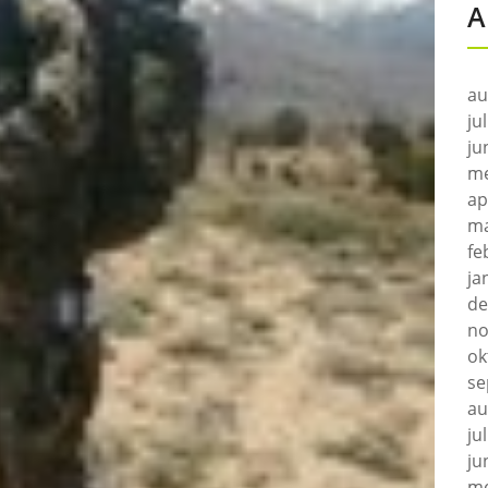
A
au
ju
ju
me
ap
ma
fe
ja
de
no
ok
se
au
ju
ju
me