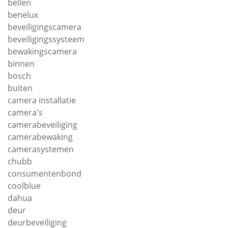
bellen
benelux
beveiligingscamera
beveiligingssysteem
bewakingscamera
binnen
bosch
buiten
camera installatie
camera's
camerabeveiliging
camerabewaking
camerasystemen
chubb
consumentenbond
coolblue
dahua
deur
deurbeveiliging