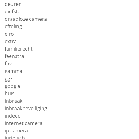
deuren
diefstal
draadloze camera
efteling
elro
extra
familierecht
feenstra
fnv
gamma
ggz
google
huis
inbraak
inbraakbeveiliging
indeed
internet camera
ip camera
juridisch