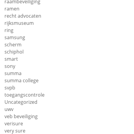
raambeveiliging
ramen
recht advocaten
rijksmuseum
ring
samsung
scherm
schiphol
smart
sony
summa
summa college
svpb
toegangscontrole
Uncategorized
uwv
veb beveiliging
verisure
very sure