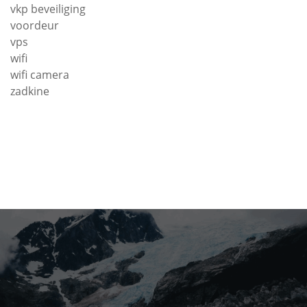
vkp beveiliging
voordeur
vps
wifi
wifi camera
zadkine