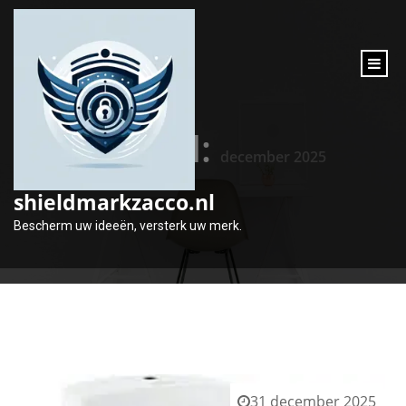
inhoud
gaan
Maand:
december 2025
shieldmarkzacco.nl
Bescherm uw ideeën, versterk uw merk.
31 december 2025