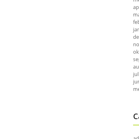
ap
ma
fe
ja
de
no
ok
se
au
ju
ju
me
C
ad