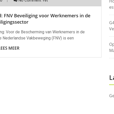
co
No Comment Yet
Ho
es
d: FNV Beveiliging voor Werknemers in de
ligingssector
G4
Ve
ging: Voor de Bescherming van Werknemers in de
ie Nederlandse Vakbeweging (FNV) is een
Op
LEES MEER
Ma
L
Ge