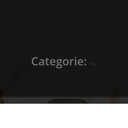
Categorie:
fnv