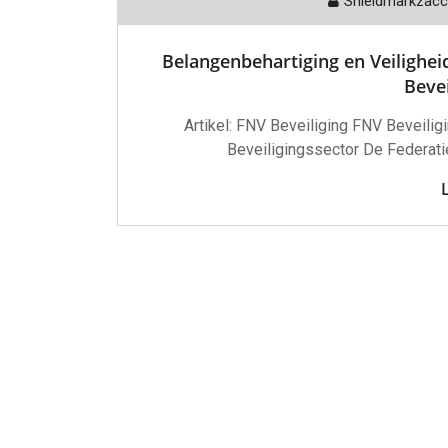
Shieldmarkzac
Belangenbehartiging en Veilighei
Bevei
Artikel: FNV Beveiliging FNV Beveili
Beveiligingssector De Federat