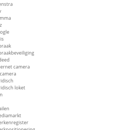
enstra
v
amma
z
ogle
is
braak
braakbeveiliging
deed
ternet camera
 camera
ridisch
ridisch loket
n
ilen
diamarkt
rkenregister
rkpositionering