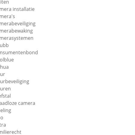
iten
mera installatie
mera's
merabeveiliging
merabewaking
merasystemen
hubb
onsumentenbond
olblue
ahua
ur
urbeveiliging
uren
efstal
aadloze camera
teling
ro
tra
milierecht