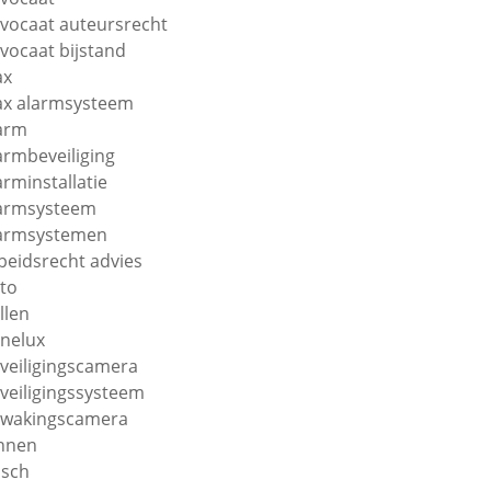
vocaat auteursrecht
vocaat bijstand
ax
ax alarmsysteem
arm
armbeveiliging
arminstallatie
armsysteem
armsystemen
beidsrecht advies
to
llen
nelux
veiligingscamera
veiligingssysteem
wakingscamera
nnen
sch