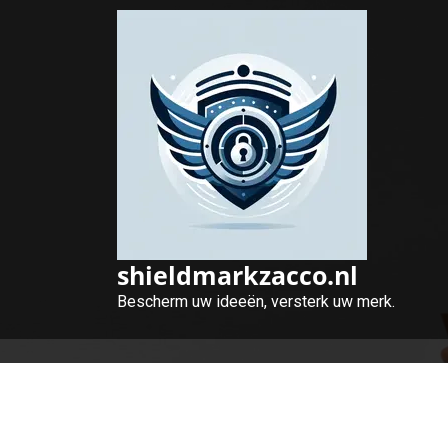
Naar
de
inhoud
gaan
shieldmarkzacco.nl
Bescherm uw ideeën, versterk uw merk.