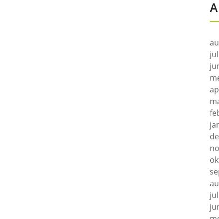
A
au
ju
ju
me
ap
ma
fe
ja
de
no
ok
se
au
ju
ju
me