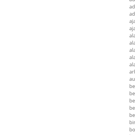
ad
ad
aj
aj
al
al
al
al
al
ar
au
be
be
be
be
be
bi
bo