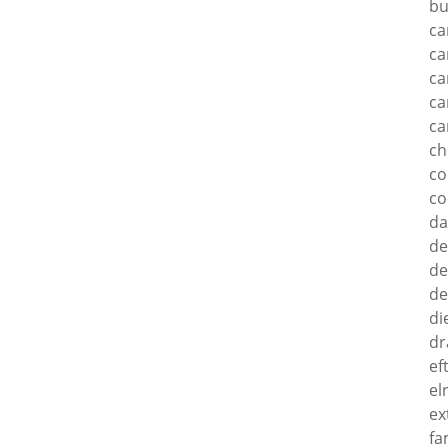
bu
ca
ca
ca
ca
ca
c
c
co
d
de
de
de
di
dr
ef
el
ex
fa