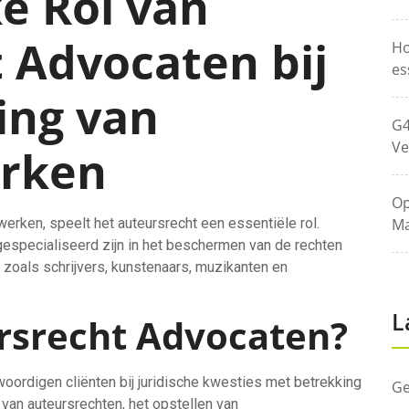
e Rol van
 Advocaten bij
Ho
es
ing van
G4
Ve
erken
Op
erken, speelt het auteursrecht een essentiële rol.
Ma
gespecialiseerd zijn in het beschermen van de rechten
 zoals schrijvers, kunstenaars, muzikanten en
L
rsrecht Advocaten?
oordigen cliënten bij juridische kwesties met betrekking
Ge
n van auteursrechten, het opstellen van