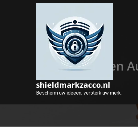
Naar
de
inhoud
gaan
De Rol van een A
shieldmarkzacco.nl
Bescherm uw ideeën, versterk uw merk.