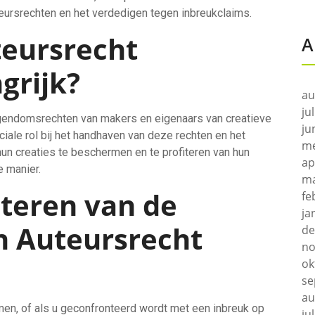
eursrechten en het verdedigen tegen inbreukclaims.
eursrecht
A
grijk?
au
ju
igendomsrechten van makers en eigenaars van creatieve
ju
iale rol bij het handhaven van deze rechten en het
me
hun creaties te beschermen en te profiteren van hun
ap
e manier.
ma
iteren van de
fe
ja
n Auteursrecht
de
no
ok
se
au
men, of als u geconfronteerd wordt met een inbreuk op
ju