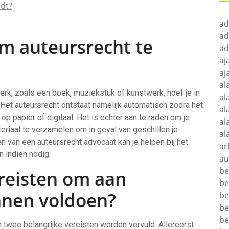
ndt?
ad
ad
m auteursrecht te
ad
aj
aj
al
erk, zoals een boek, muziekstuk of kunstwerk, hoef je in
al
Het auteursrecht ontstaat namelijk automatisch zodra het
al
p papier of digitaal. Het is echter aan te raden om je
al
eriaal te verzamelen om in geval van geschillen je
al
n van een auteursrecht advocaat kan je helpen bij het
ar
 indien nodig.
au
be
ereisten om aan
be
nnen voldoen?
be
be
be
twee belangrijke vereisten worden vervuld. Allereerst