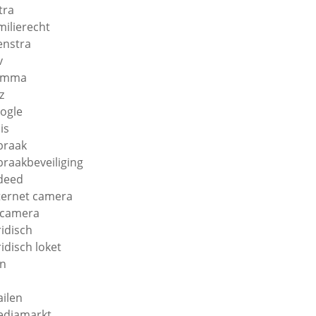
tra
milierecht
enstra
v
amma
z
ogle
is
braak
braakbeveiliging
deed
ternet camera
 camera
ridisch
ridisch loket
n
ilen
diamarkt