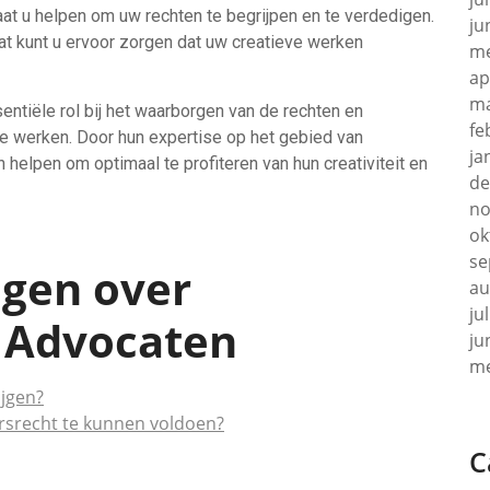
at u helpen om uw rechten te begrijpen en te verdedigen.
ju
t kunt u ervoor zorgen dat uw creatieve werken
me
ap
ma
ntiële rol bij het waarborgen van de rechten en
fe
e werken. Door hun expertise op het gebied van
ja
 helpen om optimaal te profiteren van hun creativiteit en
de
no
ok
se
agen over
au
ju
 Advocaten
ju
me
ijgen?
ursrecht te kunnen voldoen?
C