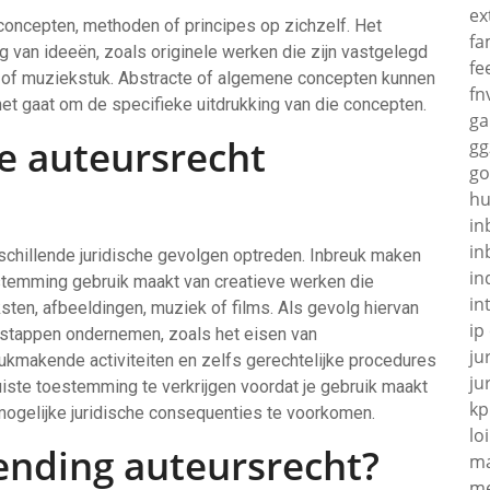
ex
 concepten, methoden of principes op zichzelf. Het
fa
 van ideeën, zoals originele werken die zijn vastgelegd
fe
ij of muziekstuk. Abstracte of algemene concepten kunnen
fn
et gaat om de specifieke uitdrukking van die concepten.
g
je auteursrecht
gg
go
hu
in
in
schillende juridische gevolgen optreden. Inbreuk maken
in
estemming gebruik maakt van creatieve werken die
in
sten, afbeeldingen, muziek of films. Als gevolg hiervan
ip
e stappen ondernemen, zoals het eisen van
ju
ukmakende activiteiten en zelfs gerechtelijke procedures
ju
juiste toestemming te verkrijgen voordat je gebruik maakt
kp
mogelijke juridische consequenties te voorkomen.
loi
ending auteursrecht?
ma
me