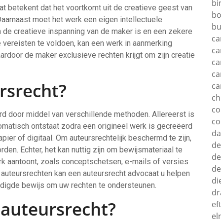
bi
at betekent dat het voortkomt uit de creatieve geest van
bo
aarnaast moet het werk een eigen intellectuele
bu
an de creatieve inspanning van de maker is en een zekere
ca
e vereisten te voldoen, kan een werk in aanmerking
ca
rdoor de maker exclusieve rechten krijgt om zijn creatie
ca
ca
rsrecht?
ca
c
c
d door middel van verschillende methoden. Allereerst is
co
tomatisch ontstaat zodra een origineel werk is gecreëerd
d
pier of digitaal. Om auteursrechtelijk beschermd te zijn,
de
rden. Echter, het kan nuttig zijn om bewijsmateriaal te
de
rk aantoont, zoals conceptschetsen, e-mails of versies
de
r auteursrechten kan een auteursrecht advocaat u helpen
di
odigde bewijs om uw rechten te ondersteunen.
dr
 auteursrecht?
ef
el