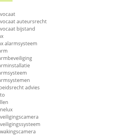
vocaat
vocaat auteursrecht
vocaat bijstand
ax
ax alarmsysteem
arm
armbeveiliging
arminstallatie
armsysteem
armsystemen
beidsrecht advies
to
llen
nelux
veiligingscamera
veiligingssysteem
wakingscamera