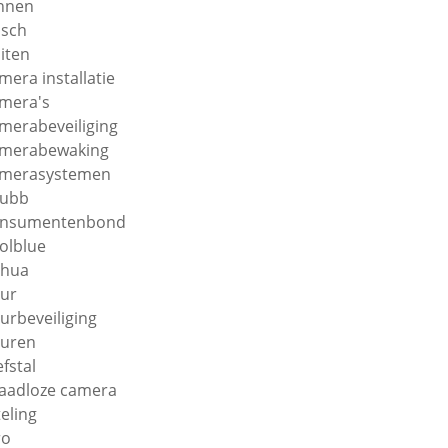
nnen
sch
iten
mera installatie
mera's
merabeveiliging
merabewaking
merasystemen
hubb
onsumentenbond
olblue
ahua
ur
urbeveiliging
uren
efstal
aadloze camera
teling
ro