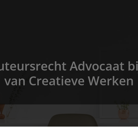
uteursrecht Advocaat b
van Creatieve Werken