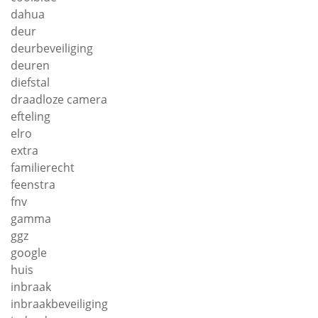
dahua
deur
deurbeveiliging
deuren
diefstal
draadloze camera
efteling
elro
extra
familierecht
feenstra
fnv
gamma
ggz
google
huis
inbraak
inbraakbeveiliging