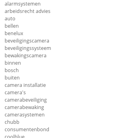
alarmsystemen
arbeidsrecht advies
auto
bellen
benelux
beveiligingscamera
beveiligingssysteem
bewakingscamera
binnen
bosch
buiten
camera installatie
camera's
camerabeveiliging
camerabewaking
camerasystemen
chubb
consumentenbond
coolblue