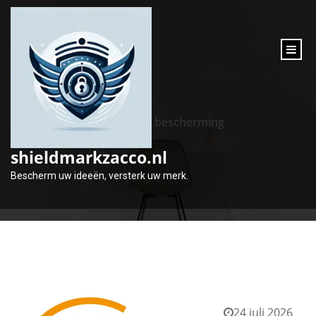
inhoud
gaan
Tag:
bescherming
shieldmarkzacco.nl
Bescherm uw ideeën, versterk uw merk.
24 juli 2026