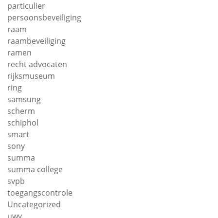
particulier
persoonsbeveiliging
raam
raambeveiliging
ramen
recht advocaten
rijksmuseum
ring
samsung
scherm
schiphol
smart
sony
summa
summa college
svpb
toegangscontrole
Uncategorized
uwv