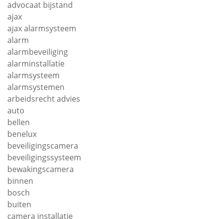
advocaat bijstand
ajax
ajax alarmsysteem
alarm
alarmbeveiliging
alarminstallatie
alarmsysteem
alarmsystemen
arbeidsrecht advies
auto
bellen
benelux
beveiligingscamera
beveiligingssysteem
bewakingscamera
binnen
bosch
buiten
camera installatie