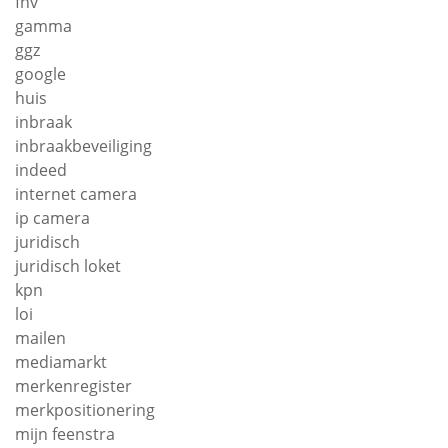
fnv
gamma
ggz
google
huis
inbraak
inbraakbeveiliging
indeed
internet camera
ip camera
juridisch
juridisch loket
kpn
loi
mailen
mediamarkt
merkenregister
merkpositionering
mijn feenstra