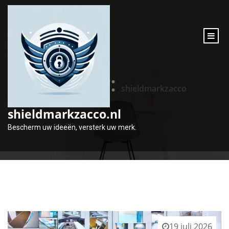
inhoud
gaan
Auteur:
shieldmarkzacco
shieldmarkzacco.nl
Bescherm uw ideeën, versterk uw merk.
19 juli 2026