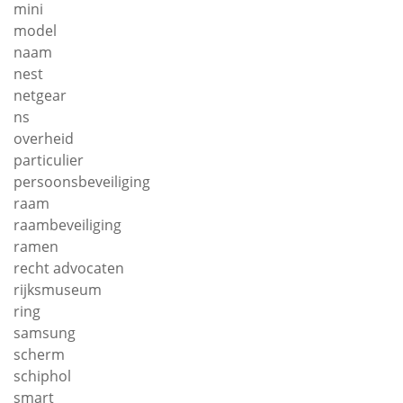
mini
model
naam
nest
netgear
ns
overheid
particulier
persoonsbeveiliging
raam
raambeveiliging
ramen
recht advocaten
rijksmuseum
ring
samsung
scherm
schiphol
smart