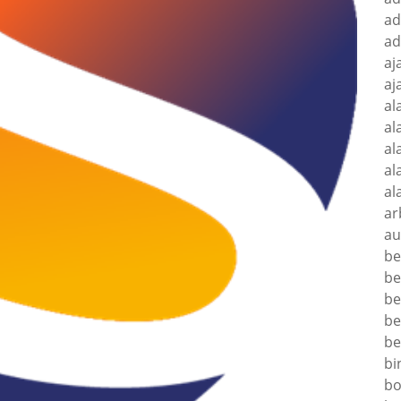
ad
ad
aj
aj
al
al
al
al
al
ar
au
be
be
be
be
be
bi
bo