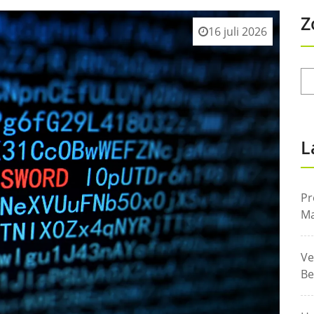
Z
16 juli 2026
L
Pr
Ma
Ve
Be