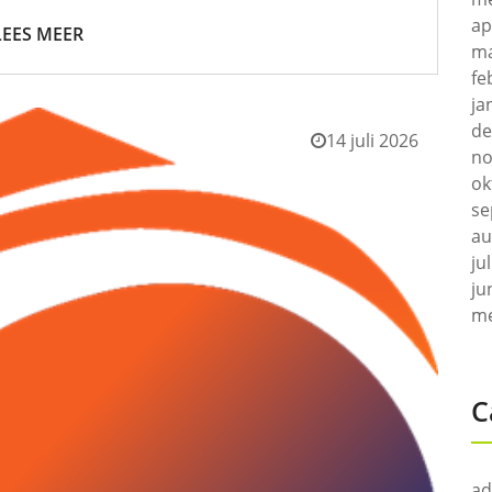
ap
LEES MEER
ma
fe
ja
de
14 juli 2026
no
ok
se
au
ju
ju
me
C
ad