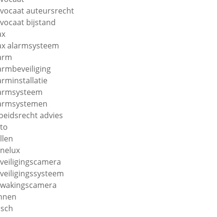
vocaat auteursrecht
vocaat bijstand
ax
ax alarmsysteem
arm
armbeveiliging
arminstallatie
armsysteem
armsystemen
beidsrecht advies
to
llen
nelux
veiligingscamera
veiligingssysteem
wakingscamera
nnen
sch