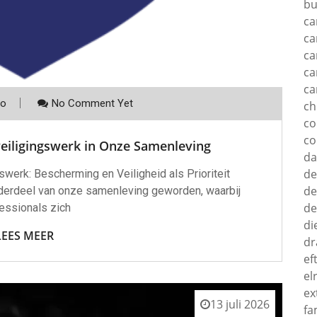
bu
ca
ca
ca
ca
ca
co
No Comment Yet
c
c
co
veiligingswerk in Onze Samenleving
d
de
swerk: Bescherming en Veiligheid als Prioriteit
de
nderdeel van onze samenleving geworden, waarbij
de
essionals zich
di
LEES MEER
dr
ef
el
ex
13 juli 2026
fa