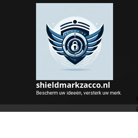
Naar
de
inhoud
gaan
shieldmarkzacco.nl
Bescherm uw ideeën, versterk uw merk.