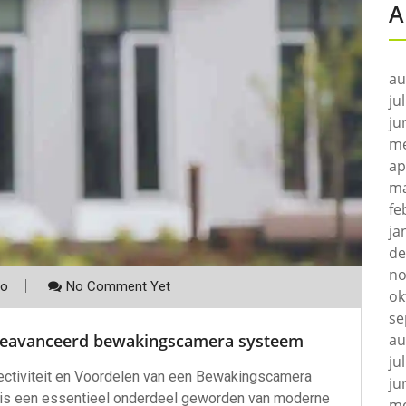
A
au
ju
ju
me
ap
ma
fe
ja
de
no
co
No Comment Yet
ok
se
au
 geavanceerd bewakingscamera systeem
ju
ectiviteit en Voordelen van een Bewakingscamera
ju
s een essentieel onderdeel geworden van moderne
me