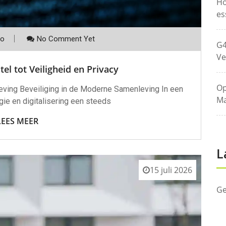
Ho
es
co
No Comment Yet
G4
Ve
tel tot Veiligheid en Privacy
Op
leving Beveiliging in de Moderne Samenleving In een
Ma
ie en digitalisering een steeds
LEES MEER
L
15 juli 2026
Ge