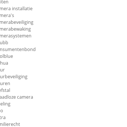
iten
mera installatie
mera's
merabeveiliging
merabewaking
merasystemen
hubb
onsumentenbond
olblue
ahua
ur
urbeveiliging
uren
efstal
aadloze camera
teling
ro
tra
milierecht