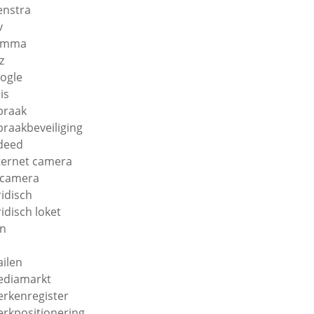
enstra
v
amma
z
ogle
is
braak
braakbeveiliging
deed
ternet camera
 camera
ridisch
ridisch loket
n
ilen
diamarkt
rkenregister
rkpositionering