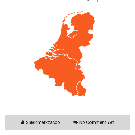
Shieldmarkzacco
No Comment Yet