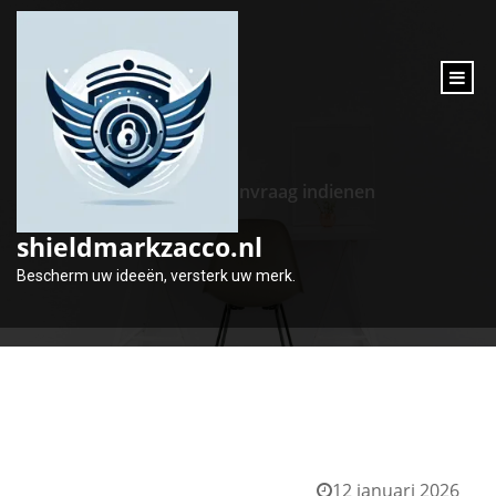
inhoud
gaan
Tag:
aanvraag indienen
shieldmarkzacco.nl
Bescherm uw ideeën, versterk uw merk.
12 januari 2026