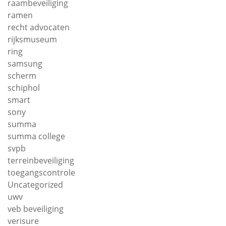
raambeveiliging
ramen
recht advocaten
rijksmuseum
ring
samsung
scherm
schiphol
smart
sony
summa
summa college
svpb
terreinbeveiliging
toegangscontrole
Uncategorized
uwv
veb beveiliging
verisure