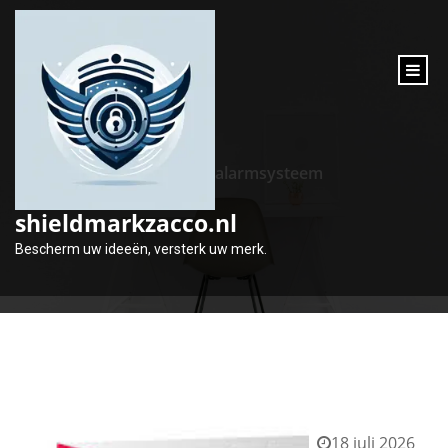
inhoud
gaan
Tag:
alarmsysteem
shieldmarkzacco.nl
Bescherm uw ideeën, versterk uw merk.
18 juli 2026