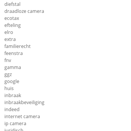
diefstal
draadloze camera
ecotax
efteling
elro
extra
familierecht
feenstra
fnv
gamma
ggz
google
huis
inbraak
inbraakbeveiliging
indeed
internet camera
ip camera
juridisch