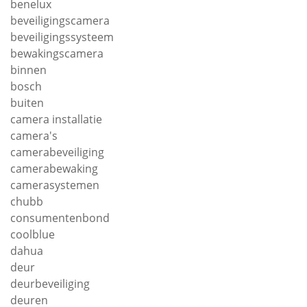
benelux
beveiligingscamera
beveiligingssysteem
bewakingscamera
binnen
bosch
buiten
camera installatie
camera's
camerabeveiliging
camerabewaking
camerasystemen
chubb
consumentenbond
coolblue
dahua
deur
deurbeveiliging
deuren