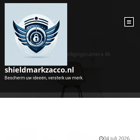
inhoud
gaan
Tag:
beveiligingscamera 4k
shieldmarkzacco.nl
Bescherm uw ideeën, versterk uw merk.
04 juli 2026