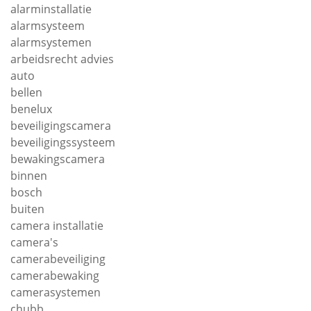
alarminstallatie
alarmsysteem
alarmsystemen
arbeidsrecht advies
auto
bellen
benelux
beveiligingscamera
beveiligingssysteem
bewakingscamera
binnen
bosch
buiten
camera installatie
camera's
camerabeveiliging
camerabewaking
camerasystemen
chubb