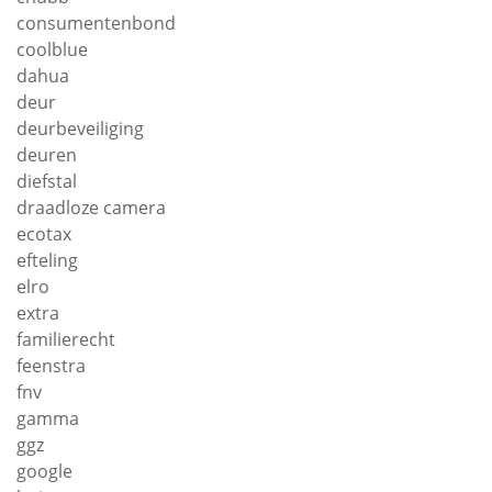
consumentenbond
coolblue
dahua
deur
deurbeveiliging
deuren
diefstal
draadloze camera
ecotax
efteling
elro
extra
familierecht
feenstra
fnv
gamma
ggz
google