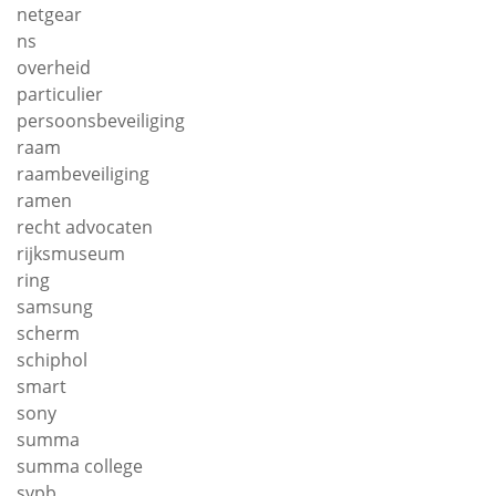
netgear
ns
overheid
particulier
persoonsbeveiliging
raam
raambeveiliging
ramen
recht advocaten
rijksmuseum
ring
samsung
scherm
schiphol
smart
sony
summa
summa college
svpb