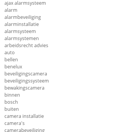
ajax alarmsysteem
alarm
alarmbeveiliging
alarminstallatie
alarmsysteem
alarmsystemen
arbeidsrecht advies
auto
bellen
benelux
beveiligingscamera
beveiligingssysteem
bewakingscamera
binnen
bosch
buiten
camera installatie
camera's
camerabeveiliging