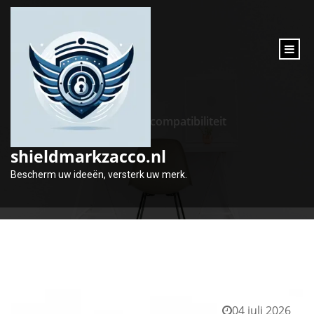
inhoud
gaan
Tag:
compatibiliteit
shieldmarkzacco.nl
Bescherm uw ideeën, versterk uw merk.
04 juli 2026