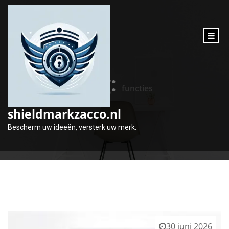
inhoud
gaan
Tag:
functies
shieldmarkzacco.nl
Bescherm uw ideeën, versterk uw merk.
30 juni 2026