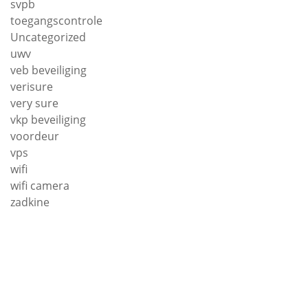
svpb
toegangscontrole
Uncategorized
uwv
veb beveiliging
verisure
very sure
vkp beveiliging
voordeur
vps
wifi
wifi camera
zadkine