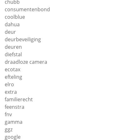
chubb
consumentenbond
coolblue
dahua
deur
deurbeveiliging
deuren
diefstal
draadloze camera
ecotax
efteling
elro
extra
familierecht
feenstra
fnv
gamma
ggz
google