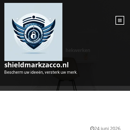
inhoud
gaan
Tag:
hekwerken
shieldmarkzacco.nl
Bescherm uw ideeën, versterk uw merk.
24 juni 2026