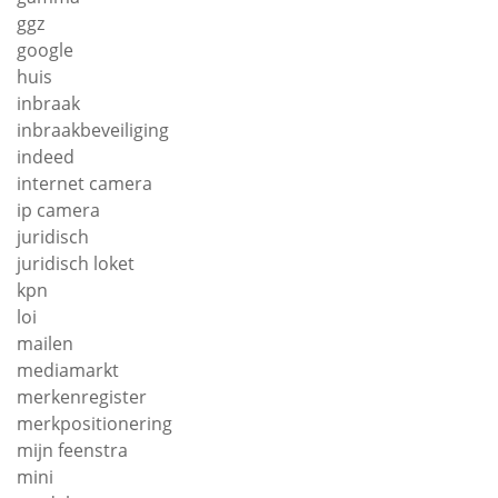
ggz
google
huis
inbraak
inbraakbeveiliging
indeed
internet camera
ip camera
juridisch
juridisch loket
kpn
loi
mailen
mediamarkt
merkenregister
merkpositionering
mijn feenstra
mini