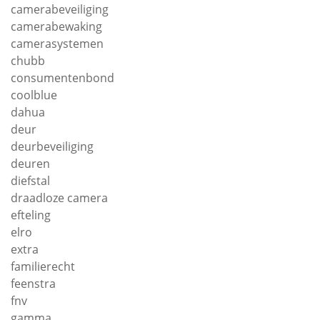
camerabeveiliging
camerabewaking
camerasystemen
chubb
consumentenbond
coolblue
dahua
deur
deurbeveiliging
deuren
diefstal
draadloze camera
efteling
elro
extra
familierecht
feenstra
fnv
gamma