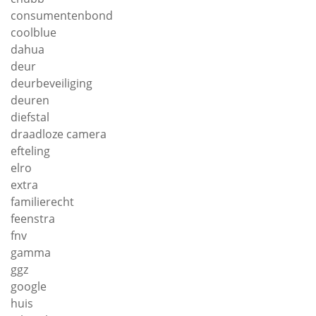
consumentenbond
coolblue
dahua
deur
deurbeveiliging
deuren
diefstal
draadloze camera
efteling
elro
extra
familierecht
feenstra
fnv
gamma
ggz
google
huis