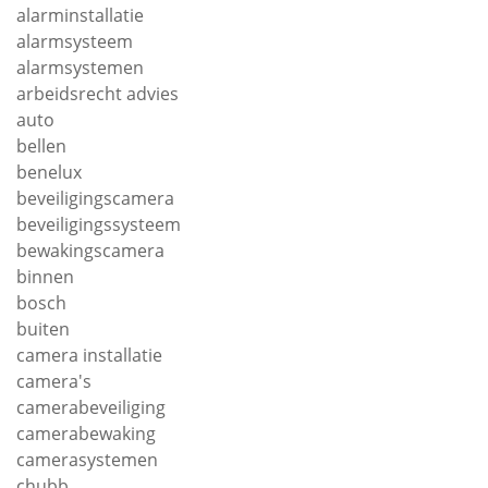
alarminstallatie
alarmsysteem
alarmsystemen
arbeidsrecht advies
auto
bellen
benelux
beveiligingscamera
beveiligingssysteem
bewakingscamera
binnen
bosch
buiten
camera installatie
camera's
camerabeveiliging
camerabewaking
camerasystemen
chubb