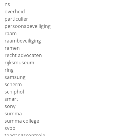
ns
overheid
particulier
persoonsbeveiliging
raam
raambeveiliging
ramen
recht advocaten
rijksmuseum
ring
samsung
scherm
schiphol
smart
sony
summa
summa college
svpb
toegangscontrole