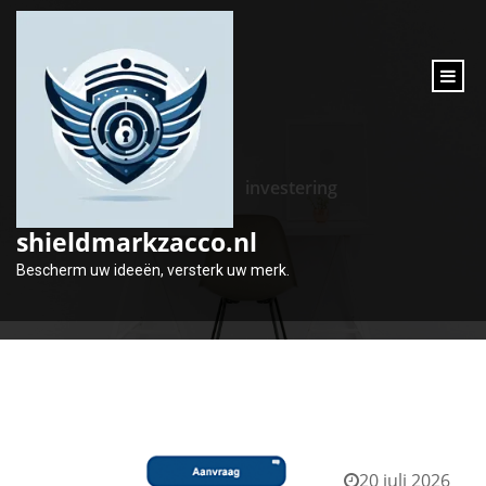
inhoud
gaan
Tag:
investering
shieldmarkzacco.nl
Bescherm uw ideeën, versterk uw merk.
20 juli 2026