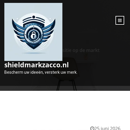
inhoud
gaan
Tag:
positie op de markt
shieldmarkzacco.nl
Bescherm uw ideeën, versterk uw merk.
25 juni 2026