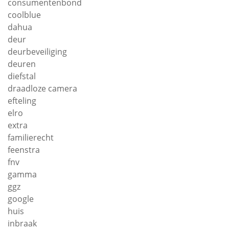
consumentenbond
coolblue
dahua
deur
deurbeveiliging
deuren
diefstal
draadloze camera
efteling
elro
extra
familierecht
feenstra
fnv
gamma
ggz
google
huis
inbraak