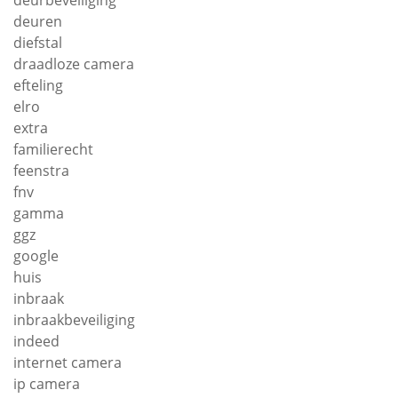
deurbeveiliging
deuren
diefstal
draadloze camera
efteling
elro
extra
familierecht
feenstra
fnv
gamma
ggz
google
huis
inbraak
inbraakbeveiliging
indeed
internet camera
ip camera