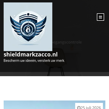
inhoud
gaan
Tag:
toegangscontrole
shieldmarkzacco.nl
Bescherm uw ideeën, versterk uw merk.
25 juli 2026