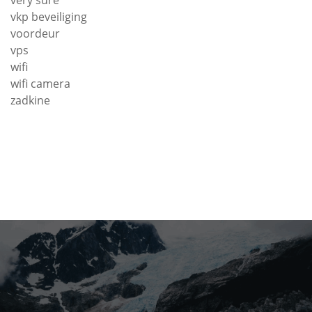
very sure
vkp beveiliging
voordeur
vps
wifi
wifi camera
zadkine