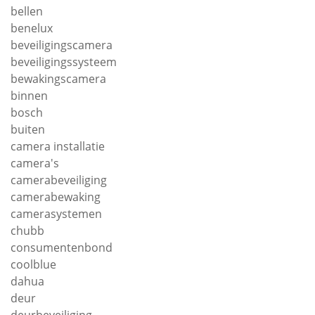
bellen
benelux
beveiligingscamera
beveiligingssysteem
bewakingscamera
binnen
bosch
buiten
camera installatie
camera's
camerabeveiliging
camerabewaking
camerasystemen
chubb
consumentenbond
coolblue
dahua
deur