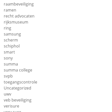
raambeveiliging
ramen
recht advocaten
rijksmuseum
ring
samsung
scherm
schiphol
smart
sony
summa
summa college
svpb
toegangscontrole
Uncategorized
uwv
veb beveiliging
verisure