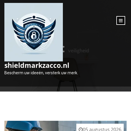
inhoud
gaan
Tag:
veiligheid
shieldmarkzacco.nl
Bescherm uw ideeën, versterk uw merk.
05 augustus 2026