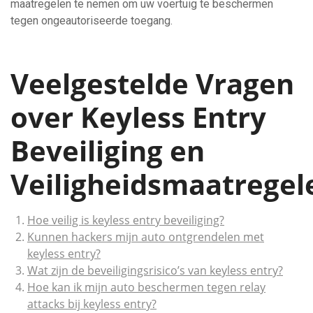
maatregelen te nemen om uw voertuig te beschermen
tegen ongeautoriseerde toegang.
Veelgestelde Vragen
over Keyless Entry
Beveiliging en
Veiligheidsmaatregel
Hoe veilig is keyless entry beveiliging?
Kunnen hackers mijn auto ontgrendelen met
keyless entry?
Wat zijn de beveiligingsrisico’s van keyless entry?
Hoe kan ik mijn auto beschermen tegen relay
attacks bij keyless entry?