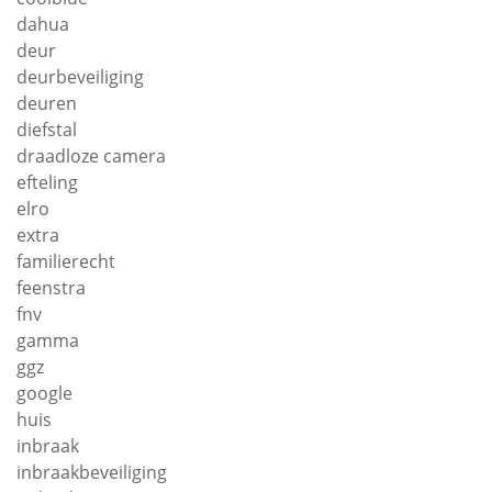
dahua
deur
deurbeveiliging
deuren
diefstal
draadloze camera
efteling
elro
extra
familierecht
feenstra
fnv
gamma
ggz
google
huis
inbraak
inbraakbeveiliging