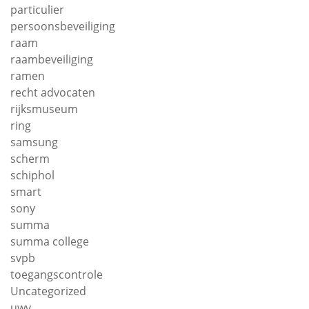
particulier
persoonsbeveiliging
raam
raambeveiliging
ramen
recht advocaten
rijksmuseum
ring
samsung
scherm
schiphol
smart
sony
summa
summa college
svpb
toegangscontrole
Uncategorized
uwv