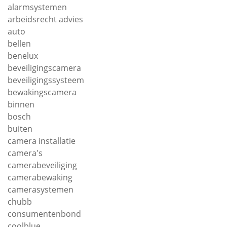
alarmsystemen
arbeidsrecht advies
auto
bellen
benelux
beveiligingscamera
beveiligingssysteem
bewakingscamera
binnen
bosch
buiten
camera installatie
camera's
camerabeveiliging
camerabewaking
camerasystemen
chubb
consumentenbond
coolblue