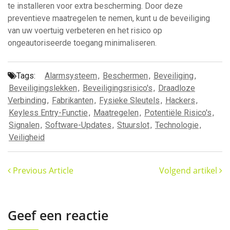
te installeren voor extra bescherming. Door deze
preventieve maatregelen te nemen, kunt u de beveiliging
van uw voertuig verbeteren en het risico op
ongeautoriseerde toegang minimaliseren.
Tags:
Alarmsysteem
,
Beschermen
,
Beveiliging
,
Beveiligingslekken
,
Beveiligingsrisico's
,
Draadloze
Verbinding
,
Fabrikanten
,
Fysieke Sleutels
,
Hackers
,
Keyless Entry-Functie
,
Maatregelen
,
Potentiële Risico's
,
Signalen
,
Software-Updates
,
Stuurslot
,
Technologie
,
Veiligheid
Previous Article
Volgend artikel
Geef een reactie