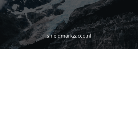
shieldmarkzacco.nl