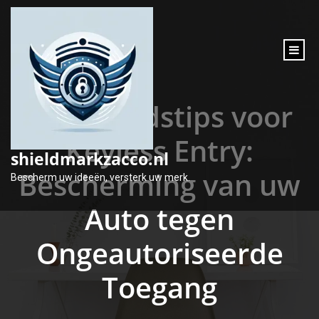
inhoud
gaan
Veiligheidstips voor
Keyless Entry:
shieldmarkzacco.nl
Bescherming van uw
Bescherm uw ideeën, versterk uw merk.
Auto tegen
Ongeautoriseerde
Toegang