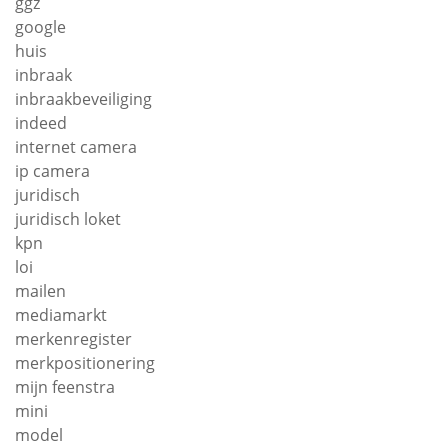
ggz
google
huis
inbraak
inbraakbeveiliging
indeed
internet camera
ip camera
juridisch
juridisch loket
kpn
loi
mailen
mediamarkt
merkenregister
merkpositionering
mijn feenstra
mini
model