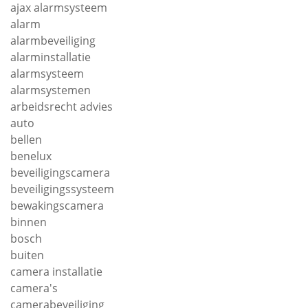
ajax alarmsysteem
alarm
alarmbeveiliging
alarminstallatie
alarmsysteem
alarmsystemen
arbeidsrecht advies
auto
bellen
benelux
beveiligingscamera
beveiligingssysteem
bewakingscamera
binnen
bosch
buiten
camera installatie
camera's
camerabeveiliging