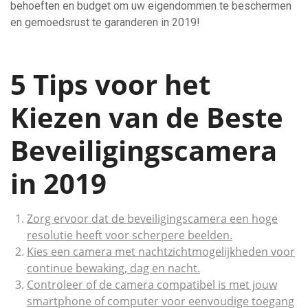
behoeften en budget om uw eigendommen te beschermen
en gemoedsrust te garanderen in 2019!
5 Tips voor het
Kiezen van de Beste
Beveiligingscamera
in 2019
Zorg ervoor dat de beveiligingscamera een hoge
resolutie heeft voor scherpere beelden.
Kies een camera met nachtzichtmogelijkheden voor
continue bewaking, dag en nacht.
Controleer of de camera compatibel is met jouw
smartphone of computer voor eenvoudige toegang