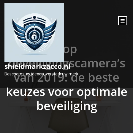
inhoud
gaan
Top
beveiligingscamera’s
shieldmarkzacco.nl
van 2019: de beste
Bescherm uw ideeën, versterk uw merk.
keuzes voor optimale
beveiliging