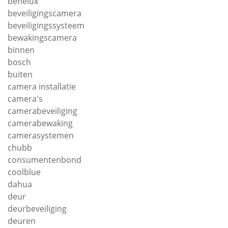
benelux
beveiligingscamera
beveiligingssysteem
bewakingscamera
binnen
bosch
buiten
camera installatie
camera's
camerabeveiliging
camerabewaking
camerasystemen
chubb
consumentenbond
coolblue
dahua
deur
deurbeveiliging
deuren