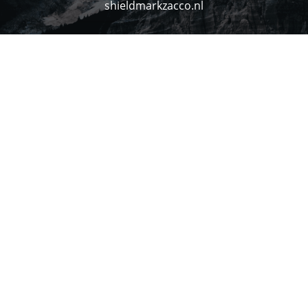
shieldmarkzacco.nl