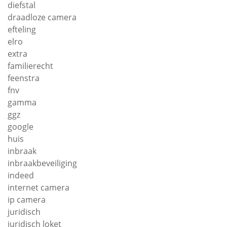
diefstal
draadloze camera
efteling
elro
extra
familierecht
feenstra
fnv
gamma
ggz
google
huis
inbraak
inbraakbeveiliging
indeed
internet camera
ip camera
juridisch
juridisch loket