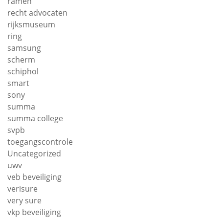
ramen
recht advocaten
rijksmuseum
ring
samsung
scherm
schiphol
smart
sony
summa
summa college
svpb
toegangscontrole
Uncategorized
uwv
veb beveiliging
verisure
very sure
vkp beveiliging