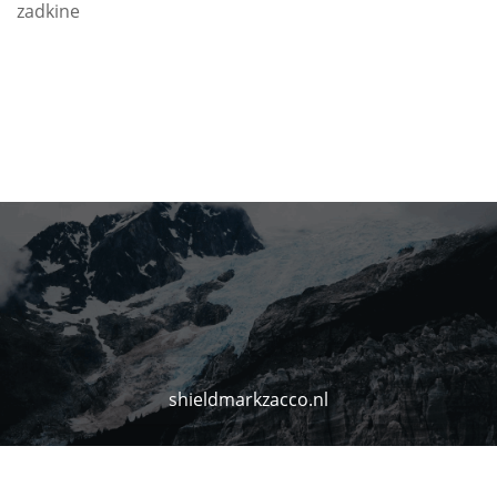
zadkine
shieldmarkzacco.nl