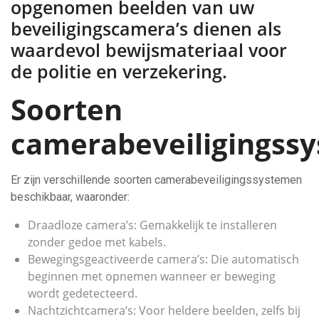
opgenomen beelden van uw
beveiligingscamera’s dienen als
waardevol bewijsmateriaal voor
de politie en verzekering.
Soorten
camerabeveiligingss
Er zijn verschillende soorten camerabeveiligingssystemen
beschikbaar, waaronder:
Draadloze camera’s: Gemakkelijk te installeren
zonder gedoe met kabels.
Bewegingsgeactiveerde camera’s: Die automatisch
beginnen met opnemen wanneer er beweging
wordt gedetecteerd.
Nachtzichtcamera’s: Voor heldere beelden, zelfs bij