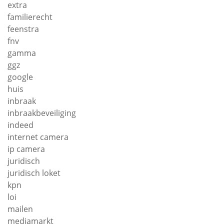
extra
familierecht
feenstra
fnv
gamma
ggz
google
huis
inbraak
inbraakbeveiliging
indeed
internet camera
ip camera
juridisch
juridisch loket
kpn
loi
mailen
mediamarkt