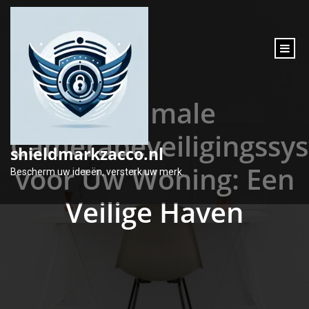
inhoud
gaan
Optimale
Camerabeveiligingssy
shieldmarkzacco.nl
voor Uw Woning: Een
Bescherm uw ideeën, versterk uw merk.
Veilige Haven