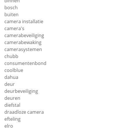
binnen
bosch
buiten
camera installatie
camera's
camerabeveiliging
camerabewaking
camerasystemen
chubb
consumentenbond
coolblue
dahua
deur
deurbeveiliging
deuren
diefstal
draadloze camera
efteling
elro