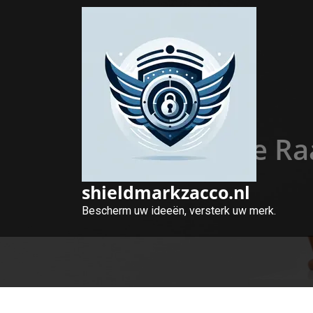
Naar
de
inhoud
gaan
Effectieve R
shieldmarkzacco.nl
Bescherm uw ideeën, versterk uw merk.