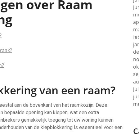
agen over Raam
ju
ng
me
ap
ma
?
fe
ja
braak?
de
no
n?
ok
se
au
okkering van een raam?
ju
ju
me
eestal aan de bovenkant van het raamkozijn. Deze
en bepaalde opening kan kiepen, wat een extra
inbrekers gemakkelijk toegang tot uw woning kunnen
 onderhouden van de kiepblokkering is essentieel voor een
C