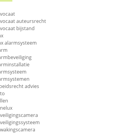
vocaat
vocaat auteursrecht
vocaat bijstand
ax
ax alarmsysteem
arm
armbeveiliging
arminstallatie
armsysteem
armsystemen
beidsrecht advies
to
llen
nelux
veiligingscamera
veiligingssysteem
wakingscamera