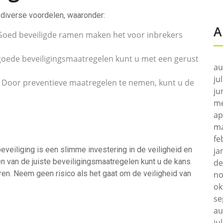
 diverse voordelen, waaronder:
A
oed beveiligde ramen maken het voor inbrekers
.
oede beveiligingsmaatregelen kunt u met een gerust
au
ju
Door preventieve maatregelen te nemen, kunt u de
ju
me
ap
ma
fe
veiliging is een slimme investering in de veiligheid en
ja
n van de juiste beveiligingsmaatregelen kunt u de kans
de
en. Neem geen risico als het gaat om de veiligheid van
no
ok
se
au
ju