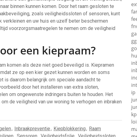
ex
naar binnen kunnen komen. Door het raam gesloten te
fa
akbeveiliging, zoals veiligheidssloten of sensoren, kunt
fe
 verkleinen en uw huis en uzelf beter beschermen
fn
altijd voorzorgsmaatregelen te nemen om de veiligheid
g
gg
door een kiepraam?
go
hu
in
aam komen als deze niet goed beveiligd is. Kiepramen
in
 omdat ze op een kier gezet kunnen worden en soms
in
et is daarom belangrijk om speciale aandacht te
in
oorbeeld door het installeren van extra sloten,
ip
gelen om ongewenste indringers buiten te houden. Het
ju
 om de veiligheid van uw woning te verhogen en inbraken
ju
kp
loi
gelen
,
Inbraakpreventie
,
Kiepblokkering
,
Raam
ma
iligen
,
Sensoren
,
Veiligheidsfolie
,
Veiligheidssloten
me