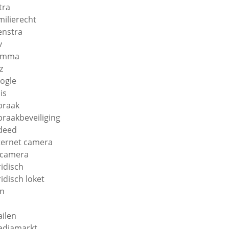
tra
milierecht
enstra
v
amma
z
ogle
is
braak
braakbeveiliging
deed
ternet camera
 camera
ridisch
ridisch loket
n
ilen
diamarkt