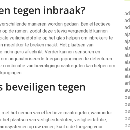
en tegen inbraak?
ad
ad
 verschillende manieren worden gedaan. Een effectieve
ad
en op de ramen, zodat deze stevig vergrendeld kunnen
aj
ale veiligheidsfolie op het glas helpen om inbrekers te
aj
n moeilijker te breken maakt. Het plaatsen van
al
e indringers afschrikt. Verder kunnen sensoren en
al
 om ongeautoriseerde toegangspogingen te detecteren
al
e combinatie van beveiligingsmaatregelen kan helpen om
al
akpogingen.
al
s beveiligen tegen
ar
au
be
be
be
nt met het nemen van effectieve maatregelen, waaronder
be
r het plaatsen van veiligheidssloten, veiligheidsfolie,
be
alarmsystemen op uw ramen, kunt u de toegang voor