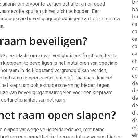
bi
elangrijk om ervoor te zorgen dat alle ramen goed
bo
aardevolle spullen uit het zicht te houden. Een
bu
chnologische beveiligingsoplossingen kan helpen om uw
ca
n.
ca
praam beveiligen?
ca
ca
ca
eke aandacht om zowel veiligheid als functionaliteit te
c
iepraam te beveiligen is het installeren van speciale
c
 het raam in de kiepstand vergrendeld kan worden,
co
m het raam te openen van buitenaf. Daarnaast kan het
d
an het kiepraam ook extra bescherming bieden tegen
de
keuze van beveiligingsmaatregelen voor een kiepraam
de
de functionaliteit van het raam.
de
het raam open slapen?
di
dr
ef
 te slapen vanwege veiligheidsredenen, met name
el
inbrekers een gemakkelijke toegang tot uw woning bieden,