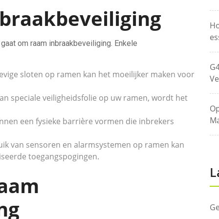
braakbeveiliging
Ho
es
t gaat om raam inbraakbeveiliging. Enkele
G4
tevige sloten op ramen kan het moeilijker maken voor
Ve
 speciale veiligheidsfolie op uw ramen, wordt het
Op
Ma
nen een fysieke barrière vormen die inbrekers
uik van sensoren en alarmsystemen op ramen kan
riseerde toegangspogingen.
L
Raam
ng
Ge