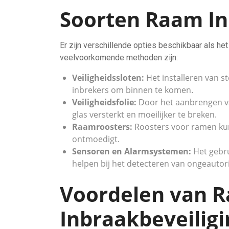
Soorten Raam In
Er zijn verschillende opties beschikbaar als he
veelvoorkomende methoden zijn:
Veiligheidssloten:
Het installeren van s
inbrekers om binnen te komen.
Veiligheidsfolie:
Door het aanbrengen van
glas versterkt en moeilijker te breken.
Raamroosters:
Roosters voor ramen kun
ontmoedigt.
Sensoren en Alarmsystemen:
Het gebr
helpen bij het detecteren van ongeauto
Voordelen van 
Inbraakbeveiligi