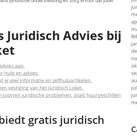
tis juridische ondersteuning en zorg ervoor dat jouw
ju
me
ap
ma
s Juridisch Advies bij
fe
ja
ket
de
no
 advies aan.
ok
or hulp en advies.
se
d je veel informatie en zelfhulpartikelen.
au
en vestiging van het Juridisch Loket.
ju
de soorten juridische problemen, zoals huurgeschillen
ju
me
biedt gratis juridisch
C