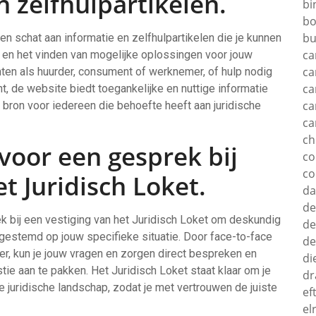
n zelfhulpartikelen.
bi
bo
bu
en schat aan informatie en zelfhulpartikelen die je kunnen
ca
s en het vinden van mogelijke oplossingen voor jouw
ca
chten als huurder, consument of werknemer, of hulp nodig
ca
nt, de website biedt toegankelijke en nuttige informatie
ca
 bron voor iedereen die behoefte heeft aan juridische
ca
c
voor een gesprek bij
c
co
t Juridisch Loket.
d
de
k bij een vestiging van het Juridisch Loket om deskundig
de
afgestemd op jouw specifieke situatie. Door face-to-face
de
r, kun je jouw vragen en zorgen direct bespreken en
di
ie aan te pakken. Het Juridisch Loket staat klaar om je
dr
 juridische landschap, zodat je met vertrouwen de juiste
ef
el