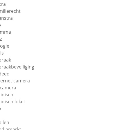
tra
milierecht
enstra
v
amma
z
ogle
is
braak
braakbeveiliging
deed
ternet camera
 camera
ridisch
ridisch loket
n
ilen
diamarkt