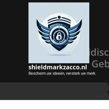
Naar
de
inhoud
gaan
Gratis Juridis
Geb
shieldmarkzacco.nl
Bescherm uw ideeën, versterk uw merk.