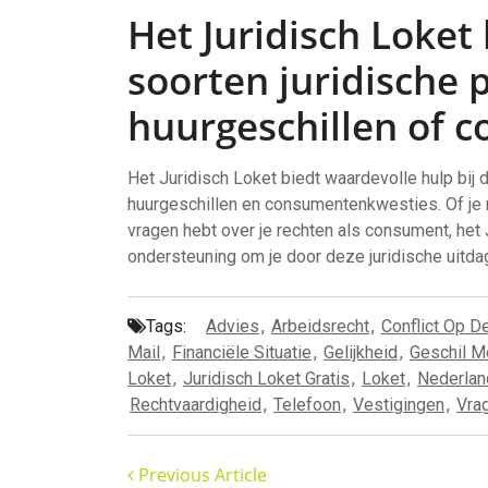
Het Juridisch Loket 
soorten juridische 
huurgeschillen of 
Het Juridisch Loket biedt waardevolle hulp bij
huurgeschillen en consumentenkwesties. Of je n
vragen hebt over je rechten als consument, het
ondersteuning om je door deze juridische uitda
Tags:
Advies
,
Arbeidsrecht
,
Conflict Op D
Mail
,
Financiële Situatie
,
Gelijkheid
,
Geschil M
Loket
,
Juridisch Loket Gratis
,
Loket
,
Nederlan
Rechtvaardigheid
,
Telefoon
,
Vestigingen
,
Vra
Previous Article