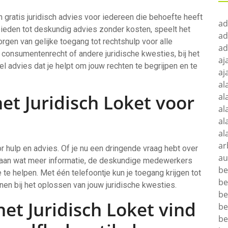
 gratis juridisch advies voor iedereen die behoefte heeft
ad
bieden tot deskundig advies zonder kosten, speelt het
ad
orgen van gelijke toegang tot rechtshulp voor alle
ad
, consumentenrecht of andere juridische kwesties, bij het
aj
el advies dat je helpt om jouw rechten te begrijpen en te
aj
al
het Juridisch Loket voor
al
al
al
al
ar
or hulp en advies. Of je nu een dringende vraag hebt over
au
t aan wat meer informatie, de deskundige medewerkers
be
e te helpen. Met één telefoontje kun je toegang krijgen tot
be
nen bij het oplossen van jouw juridische kwesties.
be
et Juridisch Loket vind
be
be