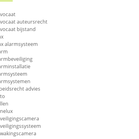
vocaat
vocaat auteursrecht
vocaat bijstand
ax
ax alarmsysteem
arm
armbeveiliging
arminstallatie
armsysteem
armsystemen
beidsrecht advies
to
llen
nelux
veiligingscamera
veiligingssysteem
wakingscamera