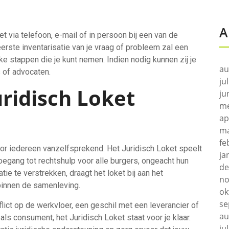
A
 via telefoon, e-mail of in persoon bij een van de
erste inventarisatie van je vraag of probleem zal een
e stappen die je kunt nemen. Indien nodig kunnen zij je
au
 of advocaten.
ju
ridisch Loket
ju
me
ap
ma
fe
voor iedereen vanzelfsprekend. Het Juridisch Loket speelt
ja
oegang tot rechtshulp voor alle burgers, ongeacht hun
de
atie te verstrekken, draagt het loket bij aan het
no
binnen de samenleving.
ok
se
lict op de werkvloer, een geschil met een leverancier of
au
s consument, het Juridisch Loket staat voor je klaar.
ju