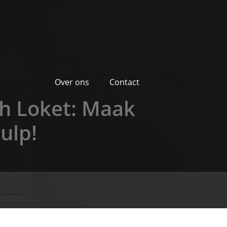
Over ons
Contact
sch Loket: Maak
ulp!