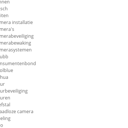
nnen
sch
iten
mera installatie
mera's
merabeveiliging
merabewaking
merasystemen
hubb
onsumentenbond
olblue
ahua
ur
urbeveiliging
uren
efstal
aadloze camera
teling
ro