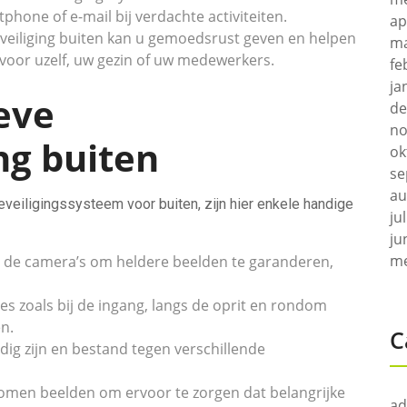
one of e-mail bij verdachte activiteiten.
ap
eiliging buiten kan u gemoedsrust geven en helpen
ma
 voor uzelf, uw gezin of uw medewerkers.
fe
ja
ieve
de
no
ng buiten
ok
se
au
eiligingssysteem voor buiten, zijn hier enkele handige
ju
ju
me
 de camera’s om heldere beelden te garanderen,
ies zoals bij de ingang, langs de oprit en rondom
n.
C
ig zijn en bestand tegen verschillende
omen beelden om ervoor te zorgen dat belangrijke
ad