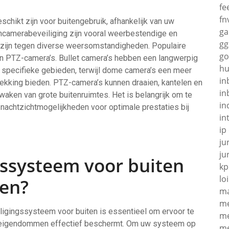
fe
fn
schikt zijn voor buitengebruik, afhankelijk van uw
g
ncamerabeveiliging zijn vooral weerbestendige en
gg
 zijn tegen diverse weersomstandigheden. Populaire
go
 en PTZ-camera’s. Bullet camera’s hebben een langwerpig
hu
n specifieke gebieden, terwijl dome camera’s een meer
in
dekking bieden. PTZ-camera’s kunnen draaien, kantelen en
in
waken van grote buitenruimtes. Het is belangrijk om te
in
nachtzichtmogelijkheden voor optimale prestaties bij
in
ip
ju
ju
ssysteem voor buiten
kp
loi
ren?
ma
me
iligingssysteem voor buiten is essentieel om ervoor te
me
uw eigendommen effectief beschermt. Om uw systeem op
me