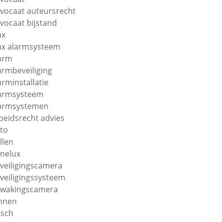
vocaat auteursrecht
vocaat bijstand
ax
ax alarmsysteem
arm
armbeveiliging
arminstallatie
armsysteem
armsystemen
beidsrecht advies
to
llen
nelux
veiligingscamera
veiligingssysteem
wakingscamera
nnen
sch