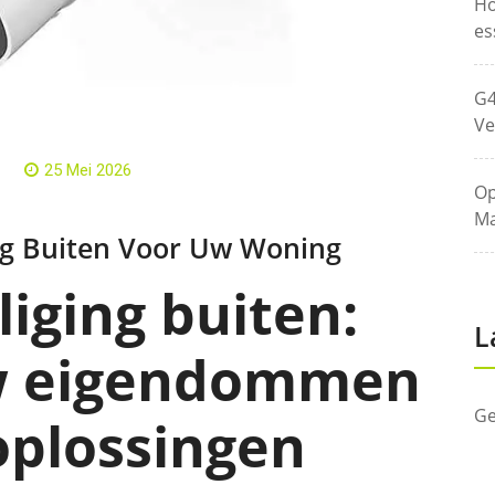
Ho
es
G4
Ve
25 Mei 2026
Op
Ma
ng Buiten Voor Uw Woning
iging buiten:
L
w eigendommen
Ge
oplossingen