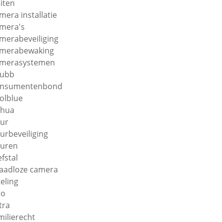
iten
mera installatie
mera's
merabeveiliging
merabewaking
merasystemen
hubb
onsumentenbond
olblue
ahua
ur
urbeveiliging
uren
efstal
aadloze camera
teling
ro
tra
milierecht