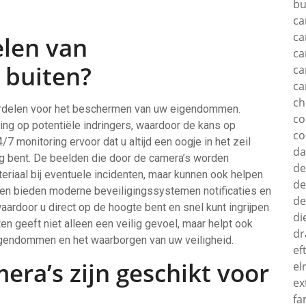
bu
ca
ca
elen van
ca
 buiten?
ca
ca
c
oordelen voor het beschermen van uw eigendommen.
c
ing op potentiële indringers, waardoor de kans op
co
7 monitoring ervoor dat u altijd een oogje in het zeil
d
ig bent. De beelden die door de camera’s worden
de
teriaal bij eventuele incidenten, maar kunnen ook helpen
de
dien bieden moderne beveiligingssystemen notificaties en
de
aardoor u direct op de hoogte bent en snel kunt ingrijpen
di
en geeft niet alleen een veilig gevoel, maar helpt ook
dr
igendommen en het waarborgen van uw veiligheid.
ef
era’s zijn geschikt voor
el
ex
fa