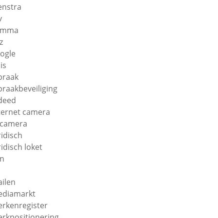
enstra
v
amma
z
ogle
is
braak
braakbeveiliging
deed
ternet camera
 camera
ridisch
ridisch loket
n
ilen
diamarkt
rkenregister
rkpositionering