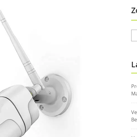
Z
L
Pr
Ma
Ve
Be