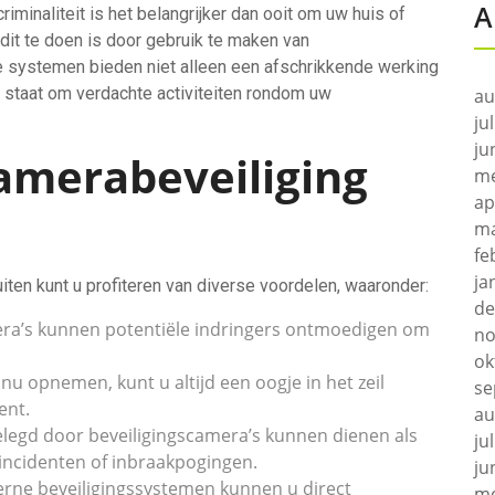
A
minaliteit is het belangrijker dan ooit om uw huis of
 dit te doen is door gebruik te maken van
 systemen bieden niet alleen een afschrikkende werking
in staat om verdachte activiteiten rondom uw
au
ju
ju
amerabeveiliging
me
ap
ma
fe
ja
iten kunt u profiteren van diverse voordelen, waaronder:
de
ra’s kunnen potentiële indringers ontmoedigen om
no
ok
nu opnemen, kunt u altijd een oogje in het zeil
se
ent.
au
elegd door beveiligingscamera’s kunnen dienen als
ju
 incidenten of inbraakpogingen.
ju
ne beveiligingssystemen kunnen u direct
me