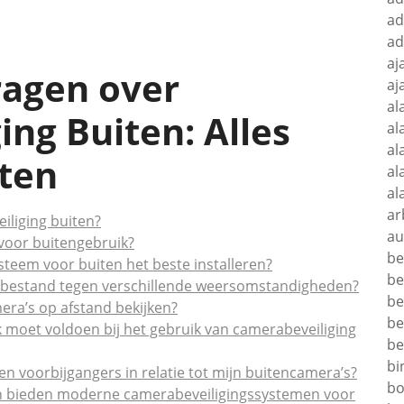
ad
ad
aj
ragen over
aj
al
ng Buiten: Alles
al
al
ten
al
al
ar
iliging buiten?
au
 voor buitengebruik?
be
steem voor buiten het beste installeren?
be
en bestand tegen verschillende weersomstandigheden?
be
era’s op afstand bekijken?
be
k moet voldoen bij het gebruik van camerabeveiliging
be
bi
en voorbijgangers in relatie tot mijn buitencamera’s?
bo
en bieden moderne camerabeveiligingssystemen voor