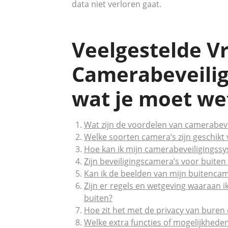
data niet verloren gaat.
Veelgestelde V
Camerabeveiligi
wat je moet we
Wat zijn de voordelen van camerabeve
Welke soorten camera’s zijn geschikt
Hoe kan ik mijn camerabeveiligingssy
Zijn beveiligingscamera’s voor buit
Kan ik de beelden van mijn buitencam
Zijn er regels en wetgeving waaraan i
buiten?
Hoe zit het met de privacy van buren 
Welke extra functies of mogelijkhed