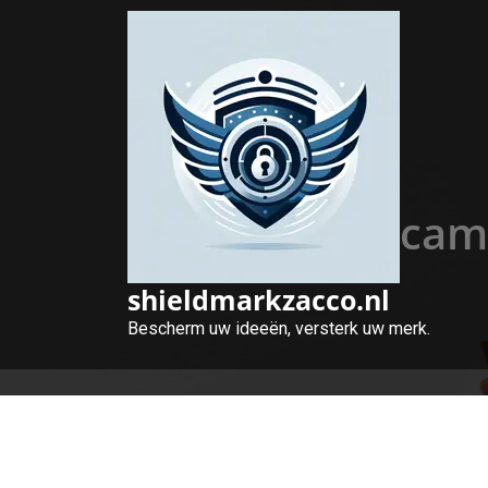
Naar
de
inhoud
gaan
Optimale came
shieldmarkzacco.nl
Bescherm uw ideeën, versterk uw merk.