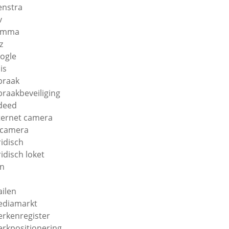
enstra
v
amma
z
ogle
is
braak
braakbeveiliging
deed
ternet camera
 camera
ridisch
ridisch loket
n
ilen
diamarkt
rkenregister
rkpositionering