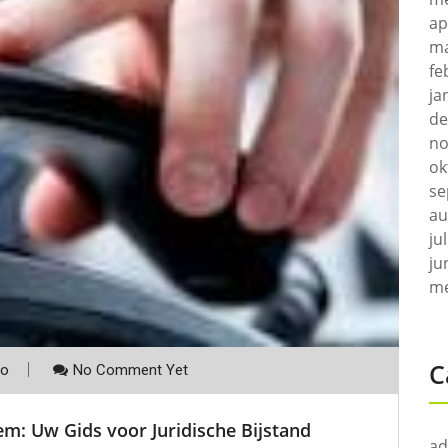
ap
ma
fe
ja
de
no
ok
se
au
ju
ju
me
C
co
No Comment Yet
em: Uw Gids voor Juridische Bijstand
ad