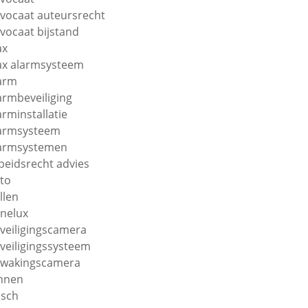
vocaat auteursrecht
vocaat bijstand
ax
ax alarmsysteem
arm
armbeveiliging
arminstallatie
armsysteem
armsystemen
beidsrecht advies
to
llen
nelux
veiligingscamera
veiligingssysteem
wakingscamera
nnen
sch