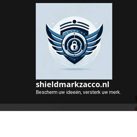
Naar
de
inhoud
gaan
shieldmarkzacco.nl
Bescherm uw ideeën, versterk uw merk.