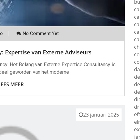
bu
ca
ca
ca
ca
co
No Comment Yet
ca
c
: Expertise van Externe Adviseurs
c
co
ancy: Het Belang van Externe Expertise Consultancy is
d
deel geworden van het moderne
de
de
LEES MEER
de
di
dr
ef
23 januari 2025
el
ex
fa