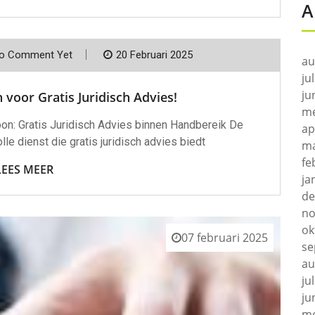
A
o Comment Yet
20 Februari 2025
au
ju
ju
 voor Gratis Juridisch Advies!
me
oon: Gratis Juridisch Advies binnen Handbereik De
ap
e dienst die gratis juridisch advies biedt
ma
fe
LEES MEER
ja
de
no
ok
07 februari 2025
se
au
ju
ju
me