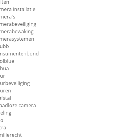
iten
mera installatie
mera's
merabeveiliging
merabewaking
merasystemen
hubb
onsumentenbond
olblue
ahua
ur
urbeveiliging
uren
efstal
aadloze camera
teling
ro
tra
milierecht