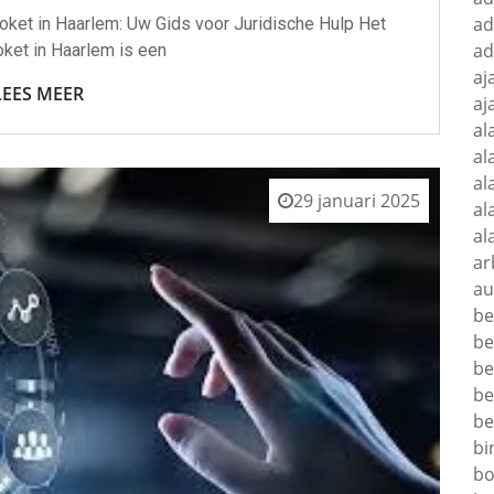
ad
oket in Haarlem: Uw Gids voor Juridische Hulp Het
ad
oket in Haarlem is een
aj
LEES MEER
aj
al
al
al
29 januari 2025
al
al
ar
au
be
be
be
be
be
bi
bo