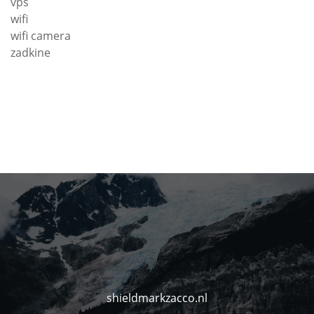
vps
wifi
wifi camera
zadkine
shieldmarkzacco.nl