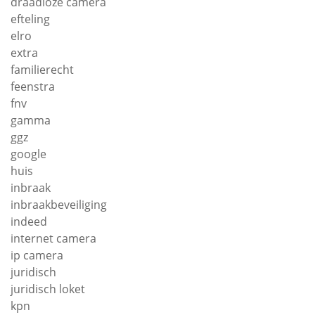
draadloze camera
efteling
elro
extra
familierecht
feenstra
fnv
gamma
ggz
google
huis
inbraak
inbraakbeveiliging
indeed
internet camera
ip camera
juridisch
juridisch loket
kpn