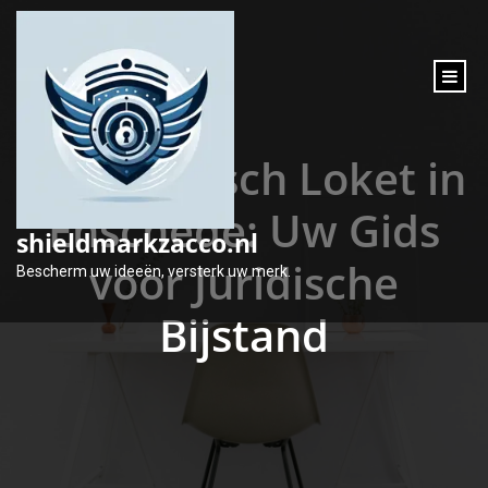
inhoud
gaan
Het Juridisch Loket in
Enschede: Uw Gids
shieldmarkzacco.nl
voor Juridische
Bescherm uw ideeën, versterk uw merk.
Bijstand