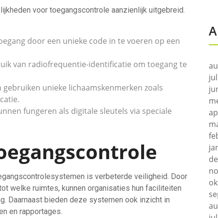
ijkheden voor toegangscontrole aanzienlijk uitgebreid.
A
toegang door een unieke code in te voeren op een
k van radiofrequentie-identificatie om toegang te
au
ju
 gebruiken unieke lichaamskenmerken zoals
ju
catie.
me
en fungeren als digitale sleutels via speciale
ap
ma
fe
oegangscontrole
ja
de
no
egangscontrolesystemen is verbeterde veiligheid. Door
ok
t welke ruimtes, kunnen organisaties hun faciliteiten
se
. Daarnaast bieden deze systemen ook inzicht in
au
en en rapportages.
ju