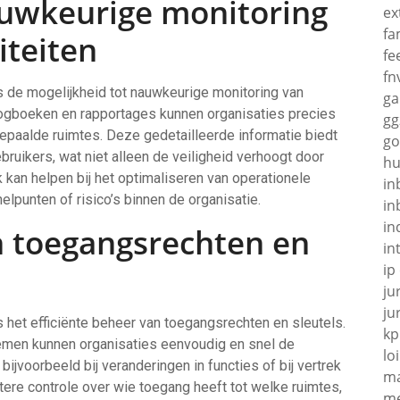
auwkeurige monitoring
ex
fa
iteiten
fe
fn
s de mogelijkheid tot nauwkeurige monitoring van
g
 logboeken en rapportages kunnen organisaties precies
gg
epaalde ruimtes. Deze gedetailleerde informatie biedt
go
ruikers, wat niet alleen de veiligheid verhoogt door
hu
kan helpen bij het optimaliseren van operationele
in
elpunten of risico’s binnen de organisatie.
in
in
n toegangsrechten en
in
ip
ju
ju
 het efficiënte beheer van toegangsrechten en sleutels.
kp
men kunnen organisaties eenvoudig en snel de
loi
voorbeeld bij veranderingen in functies of bij vertrek
ma
etere controle over wie toegang heeft tot welke ruimtes,
me