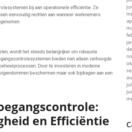
ju
esystemen bij aan operationele efficiëntie. Ze
me
assen eenvoudig rechten aan wanneer werknemers
ap
ngenomen.
ma
fe
ja
de
len, wordt het steeds belangrijker om robuuste
no
egangscontrolesystemen bieden niet alleen verhoogde
ok
 in beheerprocessen. Door te investeren in moderne
se
un eigendommen beschermen maar ook bijdragen aan een
au
ju
ju
me
oegangscontrole:
gheid en Efficiëntie
C