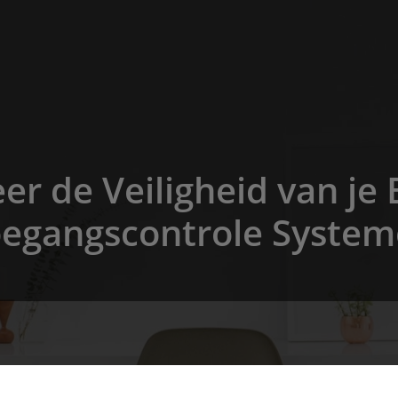
er de Veiligheid van je 
egangscontrole Syste