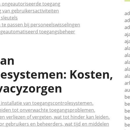
n ongeautoriseerde toegang
 van gebruikersactiviteiten
ad
sleutels
ad
n te passen bij personeelswisselingen
ad
or geautomatiseerd toegangsbeheer
aj
aj
al
al
van
al
al
esystemen: Kosten,
al
ar
ivacyzorgen
au
be
 installatie van toegangscontrolesystemen.
be
leiden tot onverwachte toegangsproblemen.
be
verliezen of vergeten, wat tot hinder kan leiden.
be
r gebruikers en beheerders, wat tijd en middelen
be