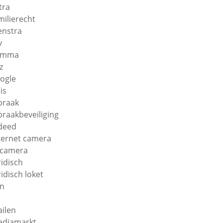
tra
milierecht
enstra
v
amma
z
ogle
is
braak
braakbeveiliging
deed
ternet camera
 camera
ridisch
ridisch loket
n
ilen
diamarkt