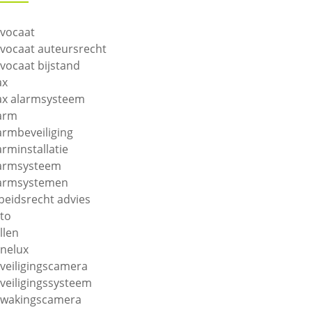
vocaat
vocaat auteursrecht
vocaat bijstand
ax
ax alarmsysteem
arm
armbeveiliging
arminstallatie
armsysteem
armsystemen
beidsrecht advies
to
llen
nelux
veiligingscamera
veiligingssysteem
wakingscamera