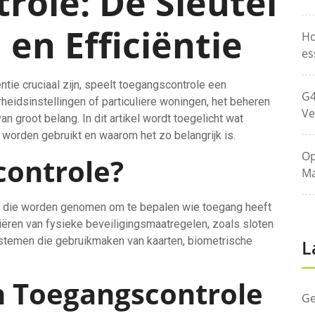
role: De Sleutel
 en Efficiëntie
Ho
es
ntie cruciaal zijn, speelt toegangscontrole een
G4
rheidsinstellingen of particuliere woningen, het beheren
Ve
n groot belang. In dit artikel wordt toegelicht wat
worden gebruikt en waarom het zo belangrijk is.
Op
controle?
Ma
n die worden genomen om te bepalen wie toegang heeft
variëren van fysieke beveiligingsmaatregelen, zoals sloten
ystemen die gebruikmaken van kaarten, biometrische
L
n Toegangscontrole
Ge