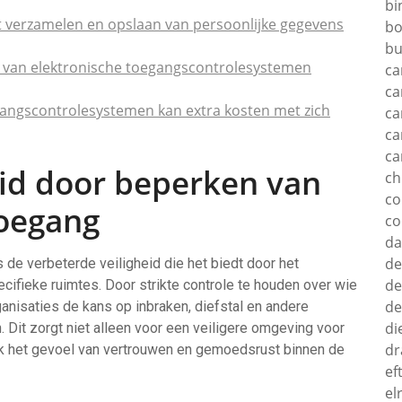
bi
 verzamelen en opslaan van persoonlijke gegevens
bo
bu
ng van elektronische toegangscontrolesystemen
ca
ca
ngscontrolesystemen kan extra kosten met zich
ca
ca
ca
eid door beperken van
c
c
toegang
co
d
de
 de verbeterde veiligheid die het biedt door het
de
ifieke ruimtes. Door strikte controle te houden over wie
de
anisaties de kans op inbraken, diefstal en andere
di
. Dit zorgt niet alleen voor een veiligere omgeving voor
dr
k het gevoel van vertrouwen en gemoedsrust binnen de
ef
el