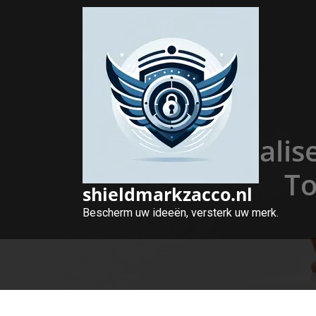
Naar
de
inhoud
gaan
Optimalise
To
shieldmarkzacco.nl
Bescherm uw ideeën, versterk uw merk.