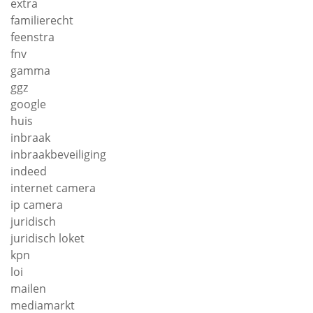
extra
familierecht
feenstra
fnv
gamma
ggz
google
huis
inbraak
inbraakbeveiliging
indeed
internet camera
ip camera
juridisch
juridisch loket
kpn
loi
mailen
mediamarkt