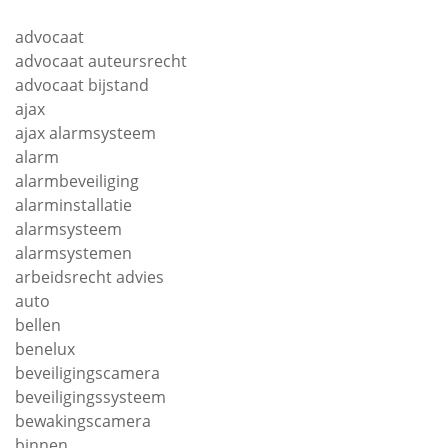
advocaat
advocaat auteursrecht
advocaat bijstand
ajax
ajax alarmsysteem
alarm
alarmbeveiliging
alarminstallatie
alarmsysteem
alarmsystemen
arbeidsrecht advies
auto
bellen
benelux
beveiligingscamera
beveiligingssysteem
bewakingscamera
binnen