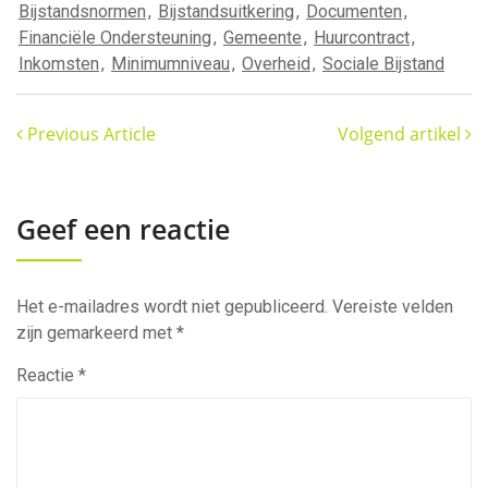
Bijstandsnormen
,
Bijstandsuitkering
,
Documenten
,
Financiële Ondersteuning
,
Gemeente
,
Huurcontract
,
Inkomsten
,
Minimumniveau
,
Overheid
,
Sociale Bijstand
Previous Article
Volgend artikel
Geef een reactie
Het e-mailadres wordt niet gepubliceerd.
Vereiste velden
zijn gemarkeerd met
*
Reactie
*