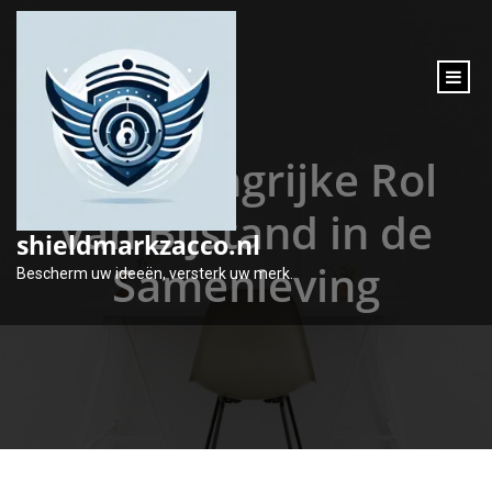
inhoud
gaan
De Belangrijke Rol
van Bijstand in de
shieldmarkzacco.nl
Samenleving
Bescherm uw ideeën, versterk uw merk.