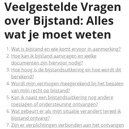
Veelgestelde Vragen
over Bijstand: Alles
wat je moet weten
Wat is bijstand en wie komt ervoor in aanmerking?
Hoe kan ik bijstand aanvragen en welke
documenten zijn hiervoor nodig?
Hoe hoog is de bijstandsuitkering en hoe wordt dit
berekend?
Wordt mijn vermogen meegerekend bij het bepalen
van mijn recht op bijstand?
Kan ik naast een bijstandsuitkering nog andere
toeslagen of ondersteuning ontvangen?
Wat gebeurt er als mijn situatie verandert terwijl ik
bijstand ontvang?
Zijn er verplichtingen verbonden aan het ontvangen