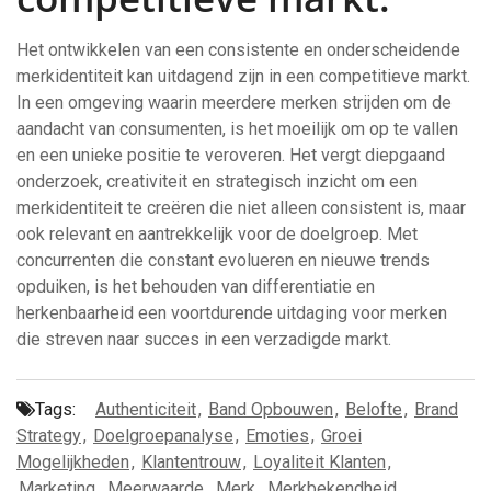
Het ontwikkelen van een consistente en onderscheidende
merkidentiteit kan uitdagend zijn in een competitieve markt.
In een omgeving waarin meerdere merken strijden om de
aandacht van consumenten, is het moeilijk om op te vallen
en een unieke positie te veroveren. Het vergt diepgaand
onderzoek, creativiteit en strategisch inzicht om een
merkidentiteit te creëren die niet alleen consistent is, maar
ook relevant en aantrekkelijk voor de doelgroep. Met
concurrenten die constant evolueren en nieuwe trends
opduiken, is het behouden van differentiatie en
herkenbaarheid een voortdurende uitdaging voor merken
die streven naar succes in een verzadigde markt.
Tags:
Authenticiteit
,
Band Opbouwen
,
Belofte
,
Brand
Strategy
,
Doelgroepanalyse
,
Emoties
,
Groei
Mogelijkheden
,
Klantentrouw
,
Loyaliteit Klanten
,
Marketing
,
Meerwaarde
,
Merk
,
Merkbekendheid
,