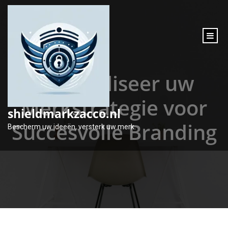
inhoud
gaan
Optimaliseer uw
Merkstrategie voor
shieldmarkzacco.nl
Succesvolle Branding
Bescherm uw ideeën, versterk uw merk.