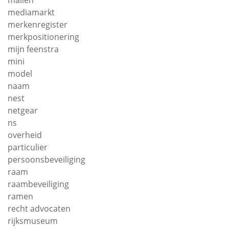
mailen
mediamarkt
merkenregister
merkpositionering
mijn feenstra
mini
model
naam
nest
netgear
ns
overheid
particulier
persoonsbeveiliging
raam
raambeveiliging
ramen
recht advocaten
rijksmuseum