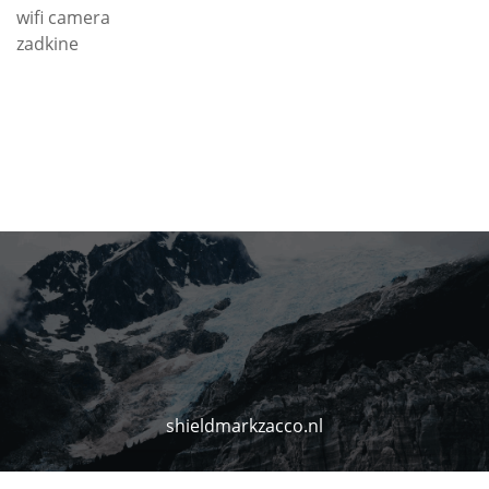
wifi camera
zadkine
shieldmarkzacco.nl