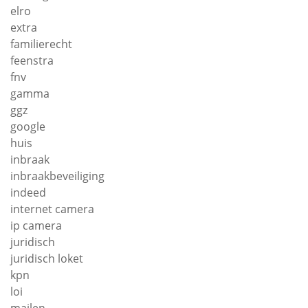
elro
extra
familierecht
feenstra
fnv
gamma
ggz
google
huis
inbraak
inbraakbeveiliging
indeed
internet camera
ip camera
juridisch
juridisch loket
kpn
loi