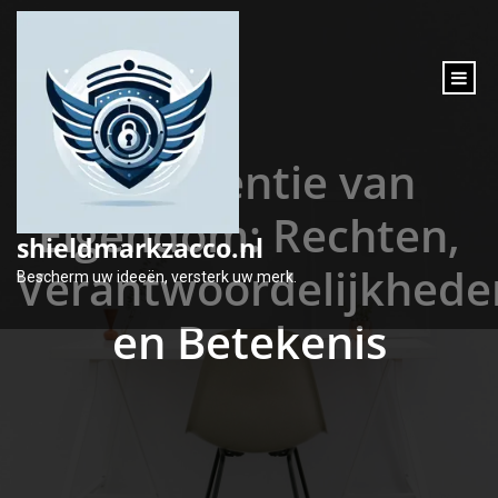
inhoud
gaan
De Essentie van
Eigendom: Rechten,
shieldmarkzacco.nl
Verantwoordelijkhede
Bescherm uw ideeën, versterk uw merk.
en Betekenis