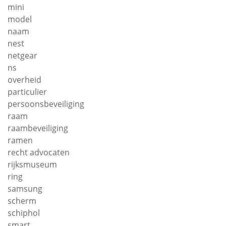
mini
model
naam
nest
netgear
ns
overheid
particulier
persoonsbeveiliging
raam
raambeveiliging
ramen
recht advocaten
rijksmuseum
ring
samsung
scherm
schiphol
smart