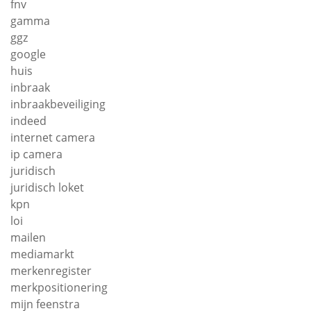
fnv
gamma
ggz
google
huis
inbraak
inbraakbeveiliging
indeed
internet camera
ip camera
juridisch
juridisch loket
kpn
loi
mailen
mediamarkt
merkenregister
merkpositionering
mijn feenstra