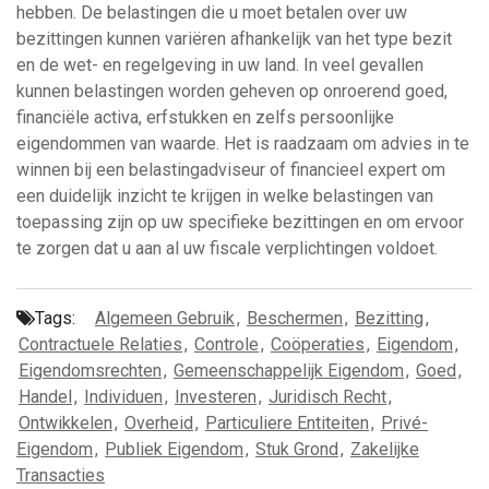
hebben. De belastingen die u moet betalen over uw
bezittingen kunnen variëren afhankelijk van het type bezit
en de wet- en regelgeving in uw land. In veel gevallen
kunnen belastingen worden geheven op onroerend goed,
financiële activa, erfstukken en zelfs persoonlijke
eigendommen van waarde. Het is raadzaam om advies in te
winnen bij een belastingadviseur of financieel expert om
een duidelijk inzicht te krijgen in welke belastingen van
toepassing zijn op uw specifieke bezittingen en om ervoor
te zorgen dat u aan al uw fiscale verplichtingen voldoet.
Tags:
Algemeen Gebruik
,
Beschermen
,
Bezitting
,
Contractuele Relaties
,
Controle
,
Coöperaties
,
Eigendom
,
Eigendomsrechten
,
Gemeenschappelijk Eigendom
,
Goed
,
Handel
,
Individuen
,
Investeren
,
Juridisch Recht
,
Ontwikkelen
,
Overheid
,
Particuliere Entiteiten
,
Privé-
Eigendom
,
Publiek Eigendom
,
Stuk Grond
,
Zakelijke
Transacties