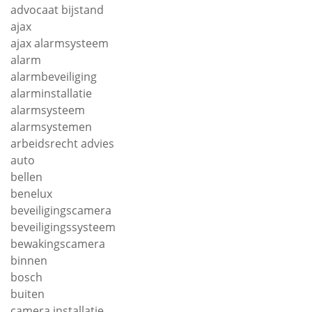
advocaat bijstand
ajax
ajax alarmsysteem
alarm
alarmbeveiliging
alarminstallatie
alarmsysteem
alarmsystemen
arbeidsrecht advies
auto
bellen
benelux
beveiligingscamera
beveiligingssysteem
bewakingscamera
binnen
bosch
buiten
camera installatie