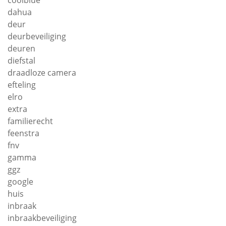
coolblue
dahua
deur
deurbeveiliging
deuren
diefstal
draadloze camera
efteling
elro
extra
familierecht
feenstra
fnv
gamma
ggz
google
huis
inbraak
inbraakbeveiliging