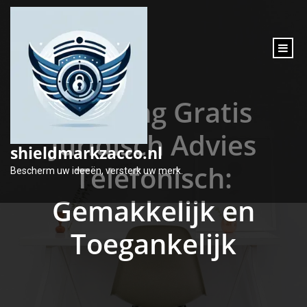
inhoud
gaan
Ontvang Gratis
Juridisch Advies
shieldmarkzacco.nl
Telefonisch:
Bescherm uw ideeën, versterk uw merk.
Gemakkelijk en
Toegankelijk