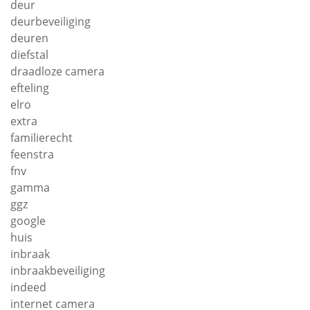
deur
deurbeveiliging
deuren
diefstal
draadloze camera
efteling
elro
extra
familierecht
feenstra
fnv
gamma
ggz
google
huis
inbraak
inbraakbeveiliging
indeed
internet camera