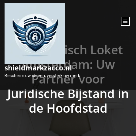
inhoud
gaan
Het Juridisch Loket
Amsterdam: Uw
shieldmarkzacco.nl
Partner voor
Bescherm uw ideeën, versterk uw merk.
Juridische Bijstand in
de Hoofdstad