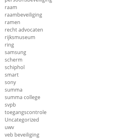
raam
raambeveiliging
ramen
recht advocaten
rijksmuseum
ring
samsung
scherm
schiphol
smart
sony
summa
summa college
svpb
toegangscontrole
Uncategorized
uwv
veb beveiliging