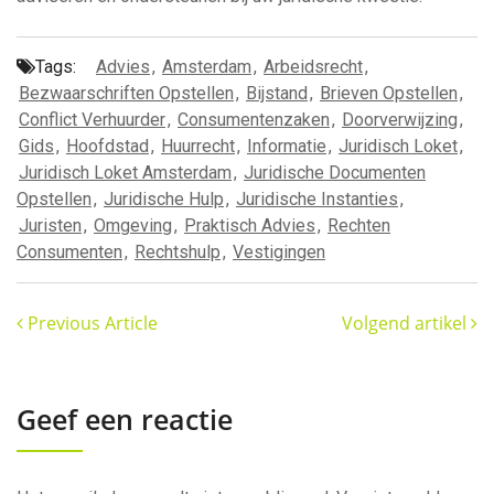
Tags:
Advies
,
Amsterdam
,
Arbeidsrecht
,
Bezwaarschriften Opstellen
,
Bijstand
,
Brieven Opstellen
,
Conflict Verhuurder
,
Consumentenzaken
,
Doorverwijzing
,
Gids
,
Hoofdstad
,
Huurrecht
,
Informatie
,
Juridisch Loket
,
Juridisch Loket Amsterdam
,
Juridische Documenten
Opstellen
,
Juridische Hulp
,
Juridische Instanties
,
Juristen
,
Omgeving
,
Praktisch Advies
,
Rechten
Consumenten
,
Rechtshulp
,
Vestigingen
Previous Article
Volgend artikel
Geef een reactie