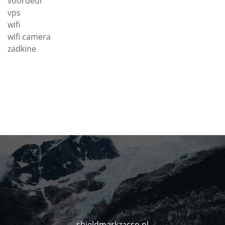
voordeur
vps
wifi
wifi camera
zadkine
shieldmarkzacco.nl