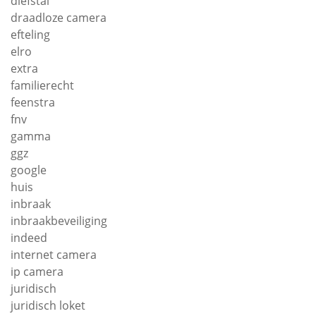
diefstal
draadloze camera
efteling
elro
extra
familierecht
feenstra
fnv
gamma
ggz
google
huis
inbraak
inbraakbeveiliging
indeed
internet camera
ip camera
juridisch
juridisch loket