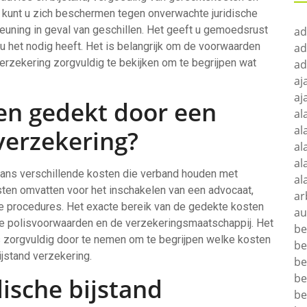
 kunt u zich beschermen tegen onverwachte juridische
euning in geval van geschillen. Het geeft u gemoedsrust
ad
 het nodig heeft. Het is belangrijk om de voorwaarden
ad
verzekering zorgvuldig te bekijken om te begrijpen wat
ad
aj
aj
en gedekt door een
al
al
 verzekering?
al
al
gaans verschillende kosten die verband houden met
al
osten omvatten voor het inschakelen van een advocaat,
ar
he procedures. Het exacte bereik van de gedekte kosten
au
eke polisvoorwaarden en de verzekeringsmaatschappij. Het
be
 zorgvuldig door te nemen om te begrijpen welke kosten
be
ijstand verzekering.
be
be
dische bijstand
be