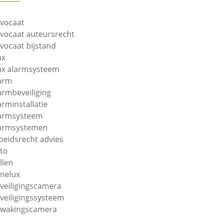
vocaat
vocaat auteursrecht
vocaat bijstand
ax
ax alarmsysteem
arm
armbeveiliging
arminstallatie
armsysteem
armsystemen
beidsrecht advies
to
llen
nelux
veiligingscamera
veiligingssysteem
wakingscamera