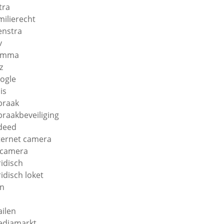
tra
milierecht
enstra
v
amma
z
ogle
is
braak
braakbeveiliging
deed
ternet camera
 camera
ridisch
ridisch loket
n
ilen
diamarkt