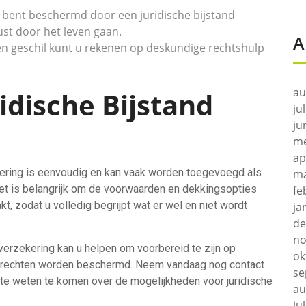
bent beschermd door een juridische bijstand
st door het leven gaan.
A
en geschil kunt u rekenen op deskundige rechtshulp
au
ridische Bijstand
ju
ju
me
ap
ekering is eenvoudig en kan vaak worden toegevoegd als
ma
et is belangrijk om de voorwaarden en dekkingsopties
fe
t, zodat u volledig begrijpt wat er wel en niet wordt
ja
de
no
verzekering kan u helpen om voorbereid te zijn op
ok
w rechten worden beschermd. Neem vandaag nog contact
se
e weten te komen over de mogelijkheden voor juridische
au
ju