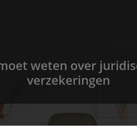
 moet weten over juridis
verzekeringen