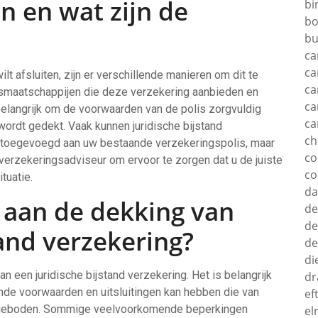
en en wat zijn de
bi
bo
bu
ca
ca
lt afsluiten, zijn er verschillende manieren om dit te
ca
smaatschappijen die deze verzekering aanbieden en
ca
belangrijk om de voorwaarden van de polis zorgvuldig
ca
wordt gedekt. Vaak kunnen juridische bijstand
c
 toegevoegd aan uw bestaande verzekeringspolis, maar
c
 verzekeringsadviseur om ervoor te zorgen dat u de juiste
co
tuatie.
d
 aan de dekking van
de
de
tand verzekering?
de
di
n een juridische bijstand verzekering. Het is belangrijk
dr
ende voorwaarden en uitsluitingen kan hebben die van
ef
dt geboden. Sommige veelvoorkomende beperkingen
el