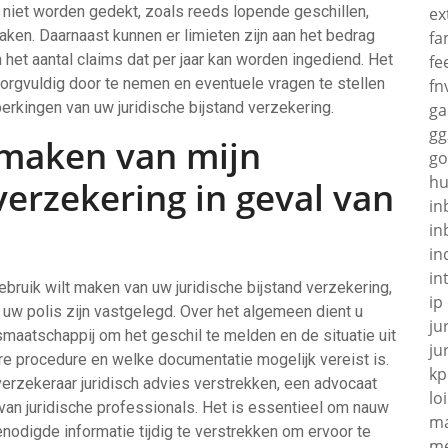
e niet worden gedekt, zoals reeds lopende geschillen,
ex
aken. Daarnaast kunnen er limieten zijn aan het bedrag
fa
 het aantal claims dat per jaar kan worden ingediend. Het
fe
rgvuldig door te nemen en eventuele vragen te stellen
fn
perkingen van uw juridische bijstand verzekering.
g
gg
 maken van mijn
go
hu
verzekering in geval van
in
in
in
in
bruik wilt maken van uw juridische bijstand verzekering,
ip
n uw polis zijn vastgelegd. Over het algemeen dient u
ju
maatschappij om het geschil te melden en de situatie uit
ju
ere procedure en welke documentatie mogelijk vereist is.
kp
verzekeraar juridisch advies verstrekken, een advocaat
loi
van juridische professionals. Het is essentieel om nauw
ma
odigde informatie tijdig te verstrekken om ervoor te
me