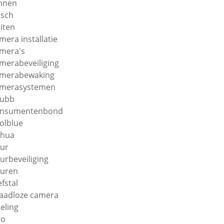
nnen
sch
iten
mera installatie
mera's
merabeveiliging
merabewaking
merasystemen
hubb
onsumentenbond
olblue
ahua
ur
urbeveiliging
uren
efstal
aadloze camera
teling
ro