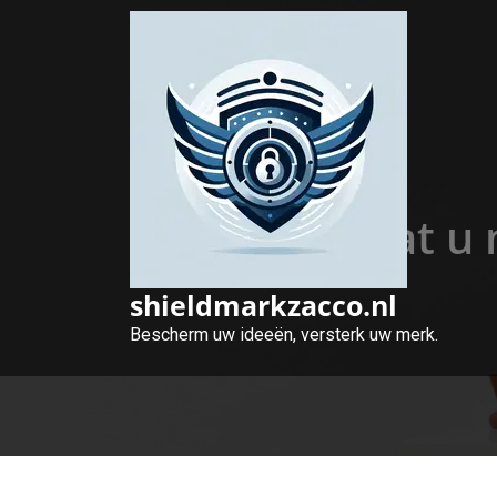
Naar
de
inhoud
gaan
Alles wat u
shieldmarkzacco.nl
Bescherm uw ideeën, versterk uw merk.