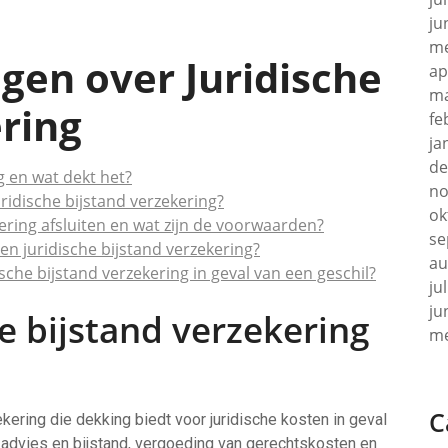
ju
me
gen over Juridische
ap
ma
ring
fe
ja
de
g en wat dekt het?
no
idische bijstand verzekering?
ok
kering afsluiten en wat zijn de voorwaarden?
se
en juridische bijstand verzekering?
au
sche bijstand verzekering in geval van een geschil?
ju
ju
he bijstand verzekering
me
C
ekering die dekking biedt voor juridische kosten in geval
 advies en bijstand, vergoeding van gerechtskosten en