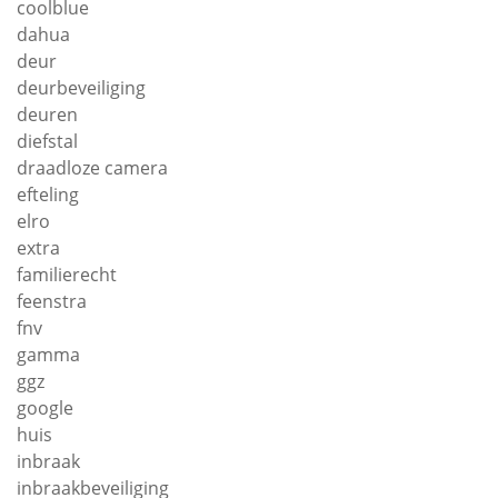
coolblue
dahua
deur
deurbeveiliging
deuren
diefstal
draadloze camera
efteling
elro
extra
familierecht
feenstra
fnv
gamma
ggz
google
huis
inbraak
inbraakbeveiliging