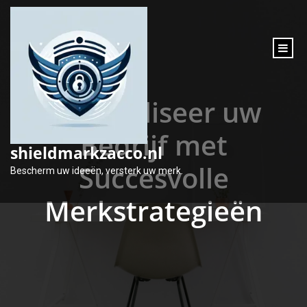
inhoud
gaan
Optimaliseer uw
Bedrijf met
shieldmarkzacco.nl
Succesvolle
Bescherm uw ideeën, versterk uw merk.
Merkstrategieën