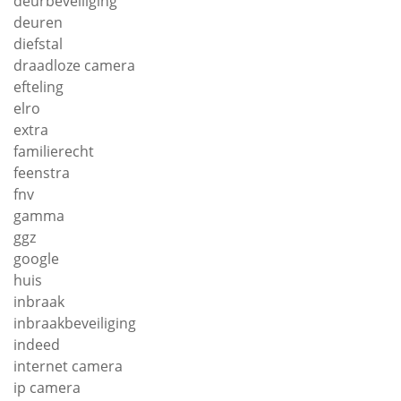
deurbeveiliging
deuren
diefstal
draadloze camera
efteling
elro
extra
familierecht
feenstra
fnv
gamma
ggz
google
huis
inbraak
inbraakbeveiliging
indeed
internet camera
ip camera