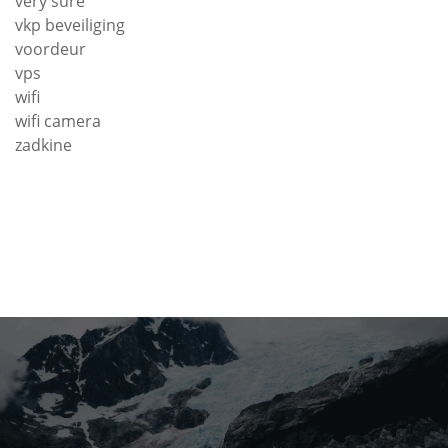
very sure
vkp beveiliging
voordeur
vps
wifi
wifi camera
zadkine