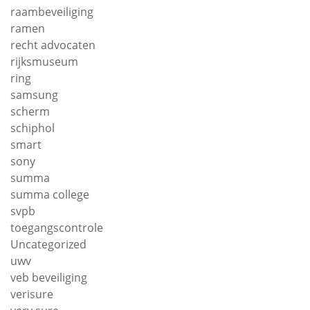
raambeveiliging
ramen
recht advocaten
rijksmuseum
ring
samsung
scherm
schiphol
smart
sony
summa
summa college
svpb
toegangscontrole
Uncategorized
uwv
veb beveiliging
verisure