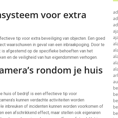
msysteem voor extra
ad
ad
ad
aj
aj
ectieve tip voor extra beveiliging van objecten. Een goed
al
rect waarschuwen in geval van een inbraakpoging. Door te
al
 is afgestemd op de specifieke behoeften van het
al
erken en de veiligheid van hun eigendommen verhogen.
al
camera’s rondom je huis
al
ar
au
be
 huis of bedrijf is een effectieve tip voor
be
 camera’s kunnen verdachte activiteiten worden
be
ële inbreuken of incidenten kunnen worden voorkomen of
be
een een afschrikkend effect, maar stellen ook eigenaren
be