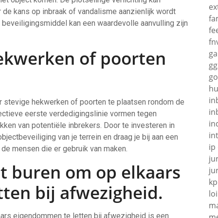
ex
 de kans op inbraak of vandalisme aanzienlijk wordt
fa
beveiligingsmiddel kan een waardevolle aanvulling zijn
fe
fn
hekwerken of poorten
g
gg
go
hu
in
oor stevige hekwerken of poorten te plaatsen rondom de
in
ectieve eerste verdedigingslinie vormen tegen
in
kken van potentiële inbrekers. Door te investeren in
in
jectbeveiliging van je terrein en draag je bij aan een
ip
de mensen die er gebruik van maken.
ju
t buren om op elkaars
ju
kp
ten bij afwezigheid.
loi
ma
ars eigendommen te letten bij afwezigheid is een
me