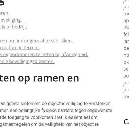
ju
uren.
me
eveiliging.
ap
s of bedrijf.
ma
fe
en om indringers af te schrikken.
ja
rondom je terrein.
de
 eigendommen te letten bij afwezigheid.
no
ele beveiligingsdiensten.
ok
se
oten op ramen en
au
ju
ju
me
van goede sloten om de objectbeveiliging te versterken.
rmen een belangrijke fysieke barrière tegen ongewenste
erde toegang te voorkomen. Het is essentieel om
C
gsmaatregelen om de veiligheid van het object te