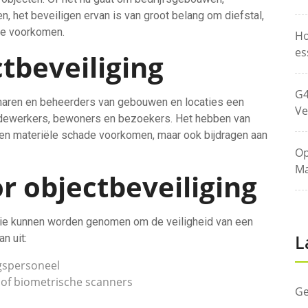
, het beveiligen ervan is van groot belang om diefstal,
 te voorkomen.
Ho
es
tbeveiliging
G4
enaren en beheerders van gebouwen en locaties een
Ve
edewerkers, bewoners en bezoekers. Het hebben van
een materiële schade voorkomen, maar ook bijdragen aan
Op
Ma
r objectbeveiliging
die kunnen worden genomen om de veiligheid van een
L
n uit:
ngspersoneel
of biometrische scanners
Ge