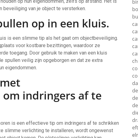
e houden op hun eigendommen, zelfs op afstand. Het is
bi
 beveiliging van je object te versterken.
bo
bu
ullen op in een kluis.
ca
ca
is is een slimme tip als het gaat om objectbeveiliging.
ca
agplaats voor kostbare bezittingen, waardoor ze
ca
erde toegang. Door gebruik te maken van een kluis
ca
e spullen veilig zijn opgeborgen en dat ze extra
c
hun eigendommen.
c
co
 met
d
de
om indringers af te
de
de
di
dr
ren is een effectieve tip om indringers af te schrikken
ef
ze slimme verlichting te installeren, wordt ongewenst
el
et object komen. De plotselinge verlichting kan