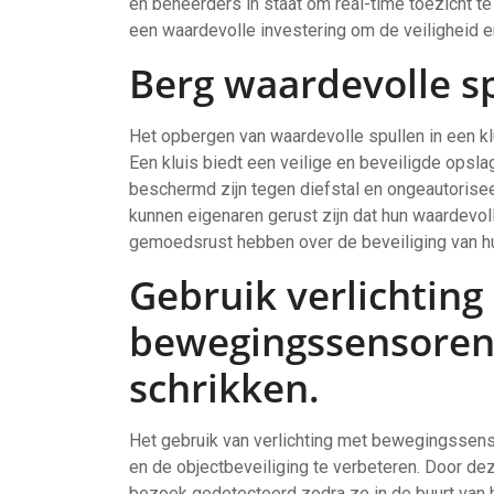
en beheerders in staat om real-time toezicht t
een waardevolle investering om de veiligheid en
Berg waardevolle sp
Het opbergen van waardevolle spullen in een klu
Een kluis biedt een veilige en beveiligde opsl
beschermd zijn tegen diefstal en ongeautorise
kunnen eigenaren gerust zijn dat hun waardevoll
gemoedsrust hebben over de beveiliging van 
Gebruik verlichting
bewegingssensoren 
schrikken.
Het gebruik van verlichting met bewegingssenso
en de objectbeveiliging te verbeteren. Door de
bezoek gedetecteerd zodra ze in de buurt van h