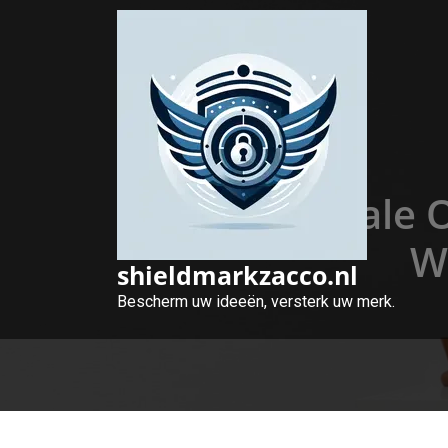
Naar
de
inhoud
gaan
Optimale O
W
shieldmarkzacco.nl
Bescherm uw ideeën, versterk uw merk.