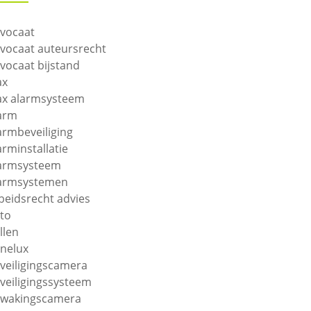
vocaat
vocaat auteursrecht
vocaat bijstand
ax
ax alarmsysteem
arm
armbeveiliging
arminstallatie
armsysteem
armsystemen
beidsrecht advies
to
llen
nelux
veiligingscamera
veiligingssysteem
wakingscamera