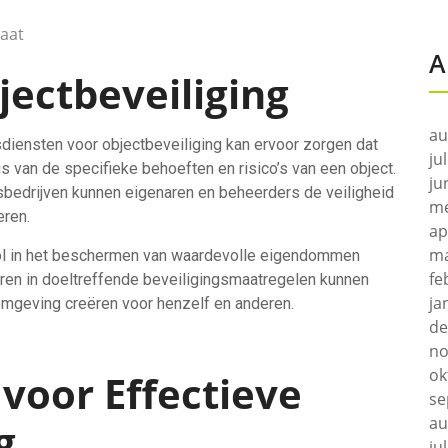
maat
A
jectbeveiliging
au
diensten voor objectbeveiliging kan ervoor zorgen dat
ju
 van de specifieke behoeften en risico’s van een object.
ju
bedrijven kunnen eigenaren en beheerders de veiligheid
me
eren.
ap
ma
 rol in het beschermen van waardevolle eigendommen
fe
eren in doeltreffende beveiligingsmaatregelen kunnen
ja
omgeving creëren voor henzelf en anderen.
de
no
ok
 voor Effectieve
se
au
g
ju