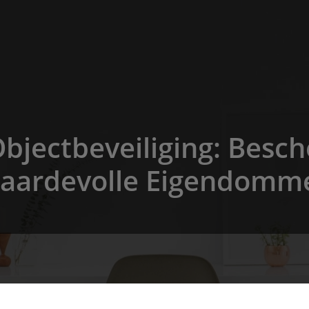
bjectbeveiliging: Besc
aardevolle Eigendomm