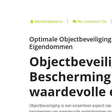
Shieldmarkzacco
No Comment Yet
Optimale Objectbeveiligin
Eigendommen
Objectbeveili
Bescherming
waardevolle
Objectbeveiliging is een essentieel aspect van 
beschermen van waardevolle eigendommen en o