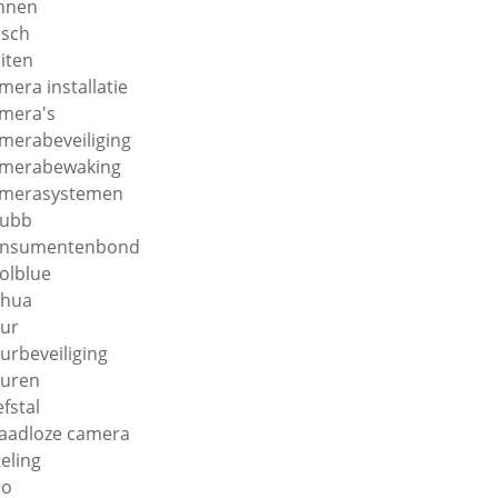
nnen
sch
iten
mera installatie
mera's
merabeveiliging
merabewaking
merasystemen
hubb
onsumentenbond
olblue
ahua
ur
urbeveiliging
uren
efstal
aadloze camera
teling
ro