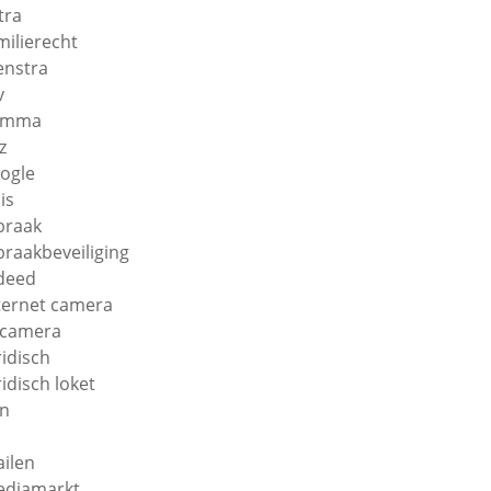
tra
milierecht
enstra
v
amma
z
ogle
is
braak
braakbeveiliging
deed
ternet camera
 camera
ridisch
ridisch loket
n
ilen
diamarkt