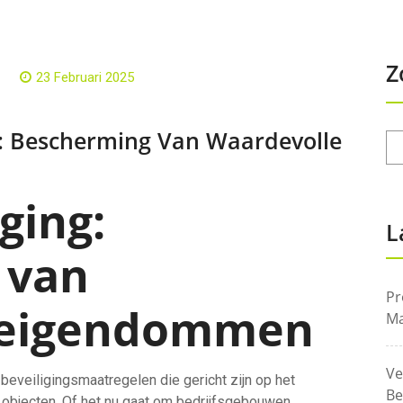
Z
23 Februari 2025
g: Bescherming Van Waardevolle
ging:
L
 van
Pr
 eigendommen
Ma
Ve
beveiligingsmaatregelen die gericht zijn op het
Be
bjecten. Of het nu gaat om bedrijfsgebouwen,