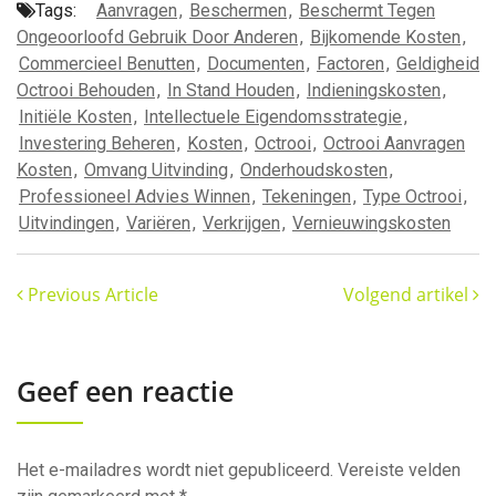
Tags:
Aanvragen
,
Beschermen
,
Beschermt Tegen
Ongeoorloofd Gebruik Door Anderen
,
Bijkomende Kosten
,
Commercieel Benutten
,
Documenten
,
Factoren
,
Geldigheid
Octrooi Behouden
,
In Stand Houden
,
Indieningskosten
,
Initiële Kosten
,
Intellectuele Eigendomsstrategie
,
Investering Beheren
,
Kosten
,
Octrooi
,
Octrooi Aanvragen
Kosten
,
Omvang Uitvinding
,
Onderhoudskosten
,
Professioneel Advies Winnen
,
Tekeningen
,
Type Octrooi
,
Uitvindingen
,
Variëren
,
Verkrijgen
,
Vernieuwingskosten
Previous Article
Volgend artikel
Geef een reactie
Het e-mailadres wordt niet gepubliceerd.
Vereiste velden