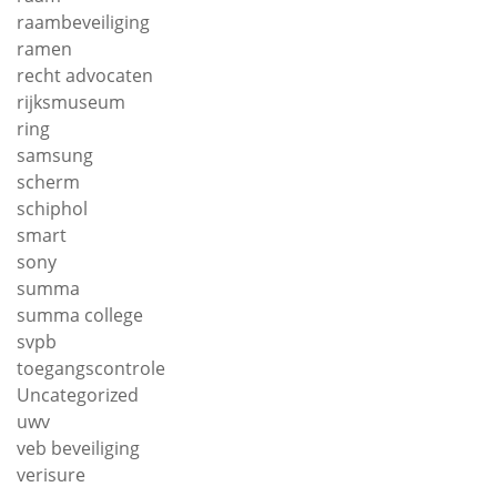
raambeveiliging
ramen
recht advocaten
rijksmuseum
ring
samsung
scherm
schiphol
smart
sony
summa
summa college
svpb
toegangscontrole
Uncategorized
uwv
veb beveiliging
verisure