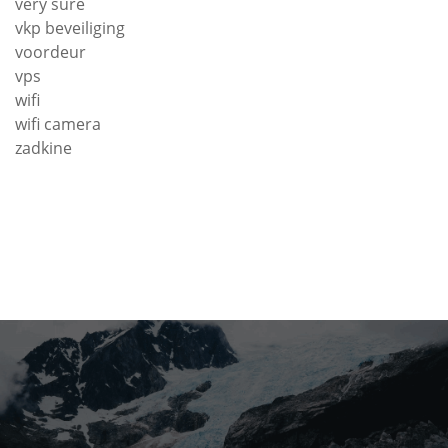
very sure
vkp beveiliging
voordeur
vps
wifi
wifi camera
zadkine