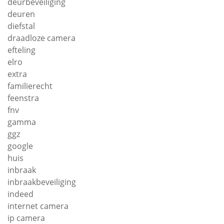
deurbeveiliging
deuren
diefstal
draadloze camera
efteling
elro
extra
familierecht
feenstra
fnv
gamma
ggz
google
huis
inbraak
inbraakbeveiliging
indeed
internet camera
ip camera