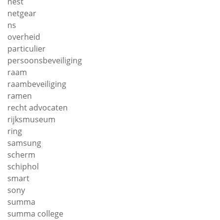
nest
netgear
ns
overheid
particulier
persoonsbeveiliging
raam
raambeveiliging
ramen
recht advocaten
rijksmuseum
ring
samsung
scherm
schiphol
smart
sony
summa
summa college