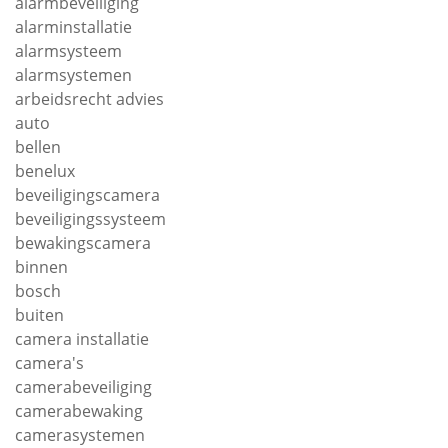
alarmbeveiliging
alarminstallatie
alarmsysteem
alarmsystemen
arbeidsrecht advies
auto
bellen
benelux
beveiligingscamera
beveiligingssysteem
bewakingscamera
binnen
bosch
buiten
camera installatie
camera's
camerabeveiliging
camerabewaking
camerasystemen