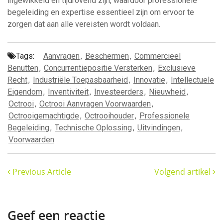
ingewikkeld en tijdrovend zijn, waardoor professionele
begeleiding en expertise essentieel zijn om ervoor te
zorgen dat aan alle vereisten wordt voldaan.
Tags:
Aanvragen
,
Beschermen
,
Commercieel
Benutten
,
Concurrentiepositie Versterken
,
Exclusieve
Recht
,
Industriële Toepasbaarheid
,
Innovatie
,
Intellectuele
Eigendom
,
Inventiviteit
,
Investeerders
,
Nieuwheid
,
Octrooi
,
Octrooi Aanvragen Voorwaarden
,
Octrooigemachtigde
,
Octrooihouder
,
Professionele
Begeleiding
,
Technische Oplossing
,
Uitvindingen
,
Voorwaarden
Previous Article
Volgend artikel
Geef een reactie