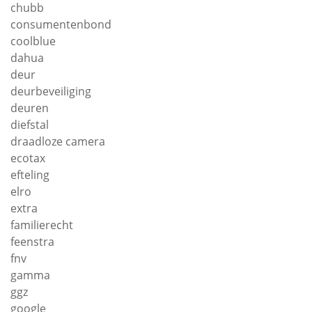
chubb
consumentenbond
coolblue
dahua
deur
deurbeveiliging
deuren
diefstal
draadloze camera
ecotax
efteling
elro
extra
familierecht
feenstra
fnv
gamma
ggz
google