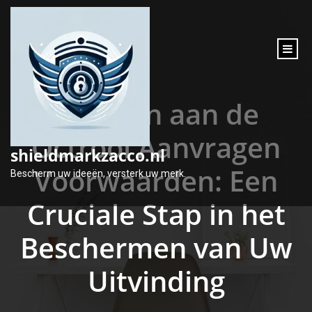
inhoud
gaan
Voldoen aan de
Octrooi Aanvragen
shieldmarkzacco.nl
Voorwaarden: Een
Bescherm uw ideeën, versterk uw merk.
Cruciale Stap in het
Beschermen van Uw
Uitvinding