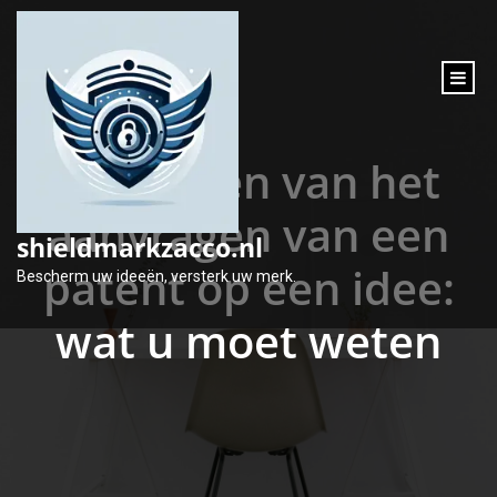
inhoud
gaan
De kosten van het
aanvragen van een
shieldmarkzacco.nl
patent op een idee:
Bescherm uw ideeën, versterk uw merk.
wat u moet weten