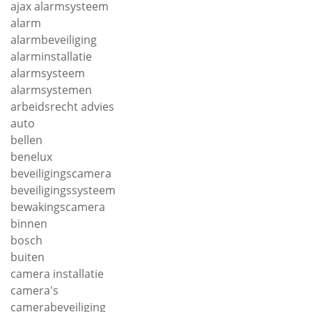
ajax alarmsysteem
alarm
alarmbeveiliging
alarminstallatie
alarmsysteem
alarmsystemen
arbeidsrecht advies
auto
bellen
benelux
beveiligingscamera
beveiligingssysteem
bewakingscamera
binnen
bosch
buiten
camera installatie
camera's
camerabeveiliging