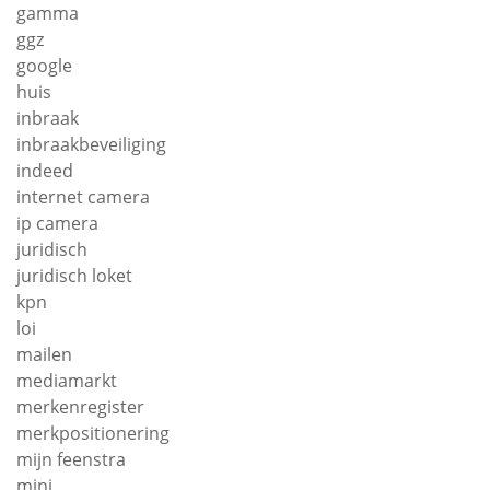
gamma
ggz
google
huis
inbraak
inbraakbeveiliging
indeed
internet camera
ip camera
juridisch
juridisch loket
kpn
loi
mailen
mediamarkt
merkenregister
merkpositionering
mijn feenstra
mini