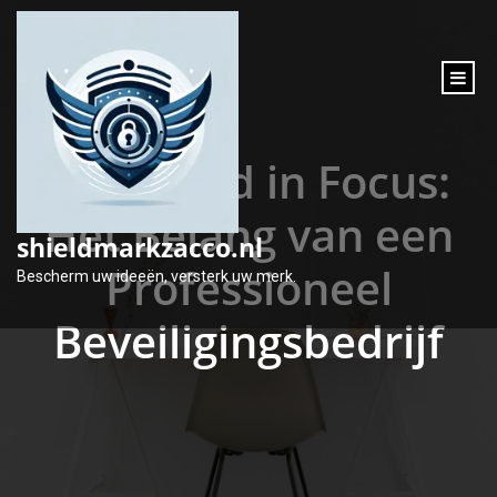
inhoud
gaan
Veiligheid in Focus:
Het Belang van een
shieldmarkzacco.nl
Professioneel
Bescherm uw ideeën, versterk uw merk.
Beveiligingsbedrijf