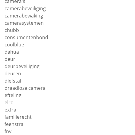
camera's
camerabeveiliging
camerabewaking
camerasystemen
chubb
consumentenbond
coolblue
dahua
deur
deurbeveiliging
deuren
diefstal
draadloze camera
efteling
elro
extra
familierecht
feenstra
fnv