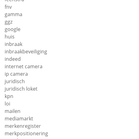
fnv
gamma
ggz
google
huis
inbraak
inbraakbeveiliging
indeed
internet camera
ip camera
juridisch
juridisch loket
kpn
loi
mailen
mediamarkt
merkenregister
merkpositionering