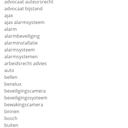
advocaat auteursrecht
advocaat bijstand
ajax
ajax alarmsysteem
alarm
alarmbeveiliging
alarminstallatie
alarmsysteem
alarmsystemen
arbeidsrecht advies
auto
bellen
benelux
beveiligingscamera
beveiligingssysteem
bewakingscamera
binnen
bosch
buiten