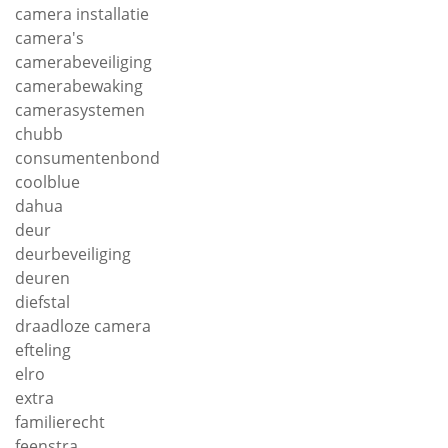
camera installatie
camera's
camerabeveiliging
camerabewaking
camerasystemen
chubb
consumentenbond
coolblue
dahua
deur
deurbeveiliging
deuren
diefstal
draadloze camera
efteling
elro
extra
familierecht
feenstra