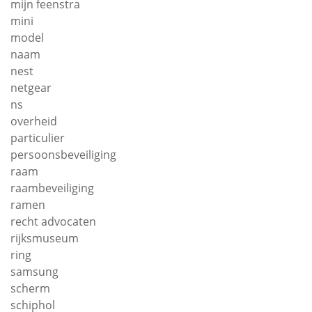
mijn feenstra
mini
model
naam
nest
netgear
ns
overheid
particulier
persoonsbeveiliging
raam
raambeveiliging
ramen
recht advocaten
rijksmuseum
ring
samsung
scherm
schiphol