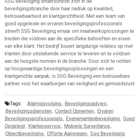
SSG Beveiliging onderscheidt zich in de
beveiligingsbranche door haar nadruk op kwaliteit,
betrouwbaarheid en klantgerichtheid. Met een team van
goed opgeleide en ervaren beveiligingsprofessionals
streeft SSG Beveiliging ernaar om maatwerkoplossingen te
bieden die voldoen aan de specifieke behoeften en eisen
van elke klant. Het bedrijf bouwt langdurige relaties op met
klanten door uitstekende service te leveren en te voldoen
aan de hoogste normen in de branche. Door zich te richten
op hoogwaardige beveiligingsoplossingen en een
klantgerichte aanpak, is SSG Beveiliging een betrouwbare
partner voor het waarborgen van veiligheid en gemoedsrust.
Tags:
Alarmopvolging
,
Beveiligingsadvies
,
Beveiligingsdiensten
,
Contact Opnemen
,
Ervaren
Beveiligingsprofessionals
,
Evenementenbeveiliging
,
Goed
Opgeleid
,
Klantenservice
,
Mobiele Surveillance
,
Objectbeveiliging
,
Offerte Aanvragen
,
Ssg Beveiliging