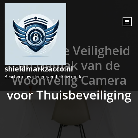
inhoud
gaan
Ontdek de Veiligheid
en Gemak van de
shieldmarkzacco.nl
WoonVeilig Camera
Bescherm uw ideeën, versterk uw merk.
voor Thuisbeveiliging