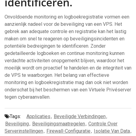
identificeren.
Onvoldoende monitoring en logboekregistratie vormen een
aanzienlijk nadeel voor de beveiliging van een VPS. Het
gebrek aan adequate controle en registratie kan het lastig
maken om snel te reageren op beveiligingsincidenten en
potentiële bedreigingen te identificeren. Zonder
gedetailleerde logboeken en continue monitoring kunnen
verdachte activiteiten onopgemerkt blijven, waardoor het
moeilijk wordt om proactief te handelen en de integriteit van
de VPS te waarborgen. Het belang van effectieve
monitoring en logboekregistratie mag dan ook niet worden
onderschat bij het beschermen van een Virtuele Privéserver
tegen cyberaanvallen.
Tags:
Applicaties
,
Beveiligde Verbindingen
,
Beveiliging
,
Beveiligingsmaatregelen
,
Controle Over
Serverinstellingen
,
Firewall-Configuratie
,
Isolatie Van Data
,