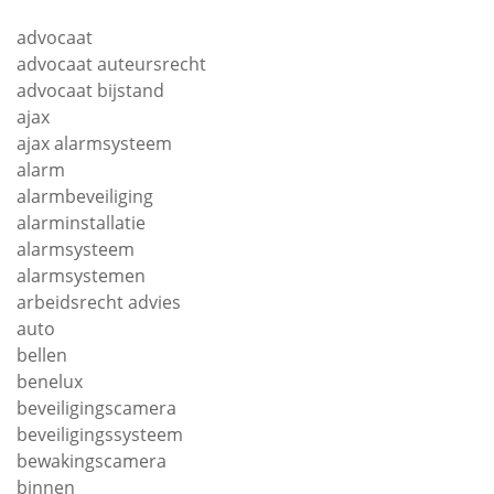
advocaat
advocaat auteursrecht
advocaat bijstand
ajax
ajax alarmsysteem
alarm
alarmbeveiliging
alarminstallatie
alarmsysteem
alarmsystemen
arbeidsrecht advies
auto
bellen
benelux
beveiligingscamera
beveiligingssysteem
bewakingscamera
binnen