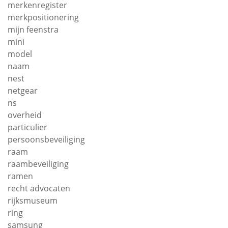
merkenregister
merkpositionering
mijn feenstra
mini
model
naam
nest
netgear
ns
overheid
particulier
persoonsbeveiliging
raam
raambeveiliging
ramen
recht advocaten
rijksmuseum
ring
samsung