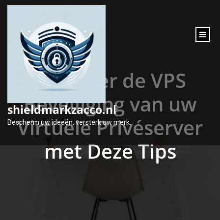
inhoud
gaan
Verbeter de VPS
Beveiliging van uw
shieldmarkzacco.nl
Virtuele Privéserver
Bescherm uw ideeën, versterk uw merk.
met Deze Tips