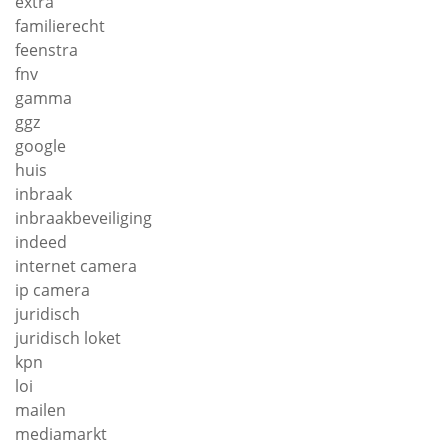
extra
familierecht
feenstra
fnv
gamma
ggz
google
huis
inbraak
inbraakbeveiliging
indeed
internet camera
ip camera
juridisch
juridisch loket
kpn
loi
mailen
mediamarkt