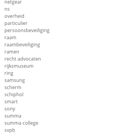
netgear
ns
overheid
particulier
persoonsbeveiliging
raam
raambeveiliging
ramen
recht advocaten
rijksmuseum
ring
samsung
scherm
schiphol
smart
sony
summa
summa college
svpb