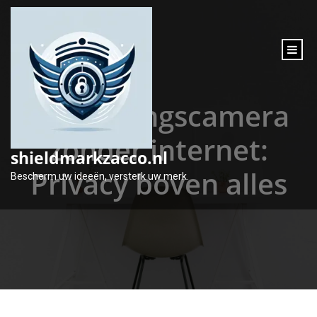
inhoud
gaan
Beveiligingscamera
zonder internet:
shieldmarkzacco.nl
Privacy boven alles
Bescherm uw ideeën, versterk uw merk.