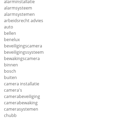
alarminstallatie
alarmsysteem
alarmsystemen
arbeidsrecht advies
auto
bellen
benelux
beveiligingscamera
beveiligingssysteem
bewakingscamera
binnen
bosch
buiten
camera installatie
camera's
camerabeveiliging
camerabewaking
camerasystemen
chubb