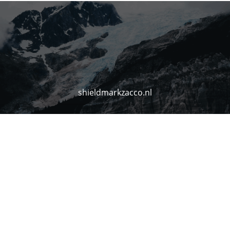
shieldmarkzacco.nl