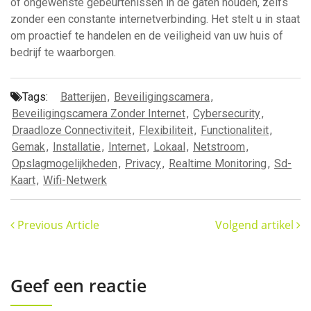
of ongewenste gebeurtenissen in de gaten houden, zelfs
zonder een constante internetverbinding. Het stelt u in staat
om proactief te handelen en de veiligheid van uw huis of
bedrijf te waarborgen.
Tags:
Batterijen
,
Beveiligingscamera
,
Beveiligingscamera Zonder Internet
,
Cybersecurity
,
Draadloze Connectiviteit
,
Flexibiliteit
,
Functionaliteit
,
Gemak
,
Installatie
,
Internet
,
Lokaal
,
Netstroom
,
Opslagmogelijkheden
,
Privacy
,
Realtime Monitoring
,
Sd-
Kaart
,
Wifi-Netwerk
Previous Article
Volgend artikel
Geef een reactie